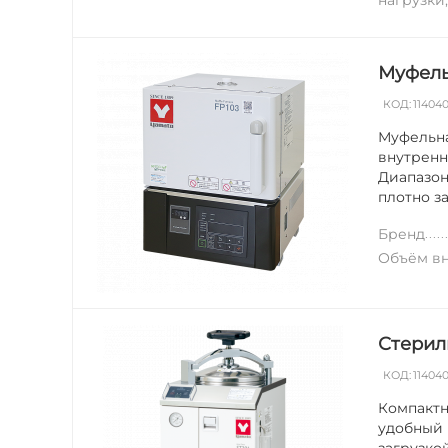
нагрузки
Муфель
КОД:
11404
Муфельна
внутренн
Диапазон
плотно з
Бренд
Объём вн
Стерил
КОД:
11404
Компактн
удобный 