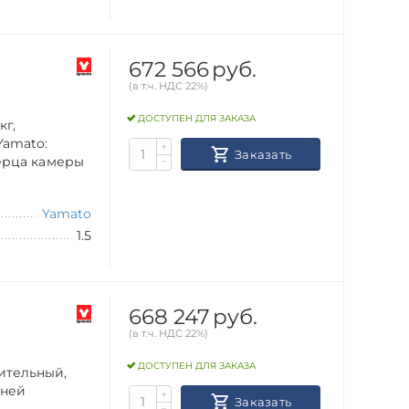
672 566
руб.
(в т.ч. НДС 22%)
ДОСТУПЕН ДЛЯ ЗАКАЗА
кг,
Yamato:
+
Заказать
верца камеры
−
Yamato
1.5
668 247
руб.
(в т.ч. НДС 22%)
ДОСТУПЕН ДЛЯ ЗАКАЗА
ительный,
хней
+
Заказать
−