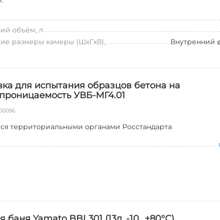
.
ий объём, л
ие размеры камеры (ШxГxВ),
Внутренний ø
вка для испытания образцов бетона на
проницаемость УВБ-МГ4.01
00056
тся территориальными органами Росстандарта
 баня Yamato BBL301 (13л, -10...+80°С)