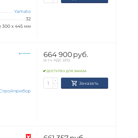
Yamato
32
 300 х 445 мм
664 900
руб.
(в т.ч. НДС 22%)
ДОСТУПЕН ДЛЯ ЗАКАЗА
+
Заказать
−
Стройприбор
661 357
руб.