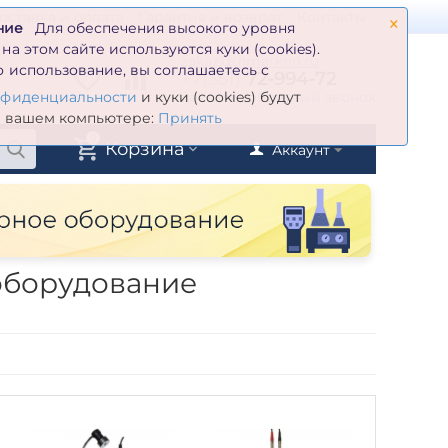
×
оставка и оплата
Гарантия и возврат
Контакты
ние
Для обеспечения высокого уровня
а этом сайте используются куки (cookies).
zakaz@inmarkon.ru
 использование, вы соглашаетесь с
+7(351)
72-994-72
й
Заказать обратный звонок
нфиденциальности
и куки (cookies) будут
а вашем компьютере:
Принять
0
Корзина
Аккаунт
оборудование