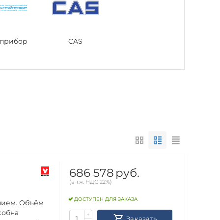
йприбор
CAS
686 578
руб.
(в т.ч. НДС 22%)
ДОСТУПЕН ДЛЯ ЗАКАЗА
нием. Объём
собна
+
Заказать