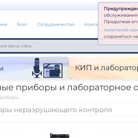
Д
Предупрежде
обслуживания н
Продолжая его
нии
Блог
Сотрудничество
Контакты
Глоссари
политикой ко
сохраняться н
ые приборы и лабораторное 
Контрольно-измерительные приборы и лабораторное оборудование
оры неразрушающего контроля