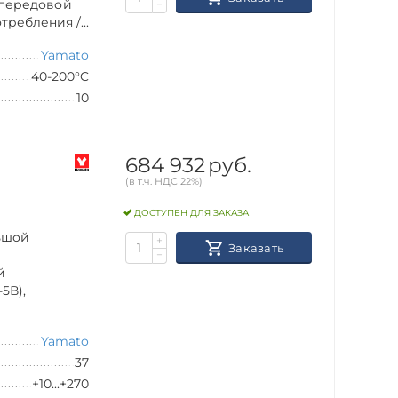
 передовой
−
ребления /...
Yamato
40-200°C
10
684 932
руб.
(в т.ч. НДС 22%)
ДОСТУПЕН ДЛЯ ЗАКАЗА
льшой
+
Заказать
−
й
5В),
Yamato
37
+10...+270