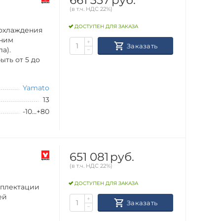
(в т.ч. НДС 22%)
ДОСТУПЕН ДЛЯ ЗАКАЗА
 охлаждения
шним
+
Заказать
а).
−
ть от 5 до
Yamato
13
-10...+80
651 081
руб.
(в т.ч. НДС 22%)
ДОСТУПЕН ДЛЯ ЗАКАЗА
мплектации
ей
+
Заказать
−