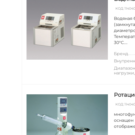
КОД:
11404
Водяная 
(замкнут
диаметром
Температ
30°C....
Бренд
Внутренн
Диапазон
нагрузки
Ротаци
КОД:
11404
многофун
оснащен 
отображе