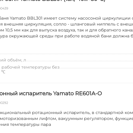
00439
баня Yamato BBL301 имеет систему насосоной циркулиции
ая внешняя циркуляция, сопло - шланговый ниппель с вне
 10,5 мм как для выпуска воздуха, так и для обратного канал
ура окружающей среды при работе водяной бани должна бы
ий объём, л
 рабочей температуры без
, ℃
онный испаритель Yamato RE601A-O
00292
кциональный ротационный испаритель, в стандартной ко
моторизованным лифтом, вакуумным регулятором, функци
ния температуры пара