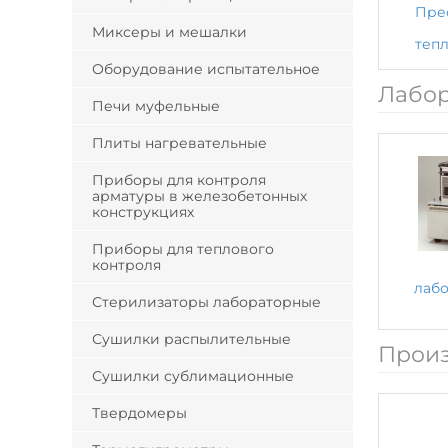
Пре
Миксеры и мешалки
теп
Оборудование испытательное
Лабор
Печи муфельные
Плиты нагревательные
Приборы для контроля
арматуры в железобетонных
конструкциях
Приборы для теплового
контроля
лаб
Стерилизаторы лабораторные
Сушилки распылительные
Произ
Сушилки сублимационные
Твердомеры