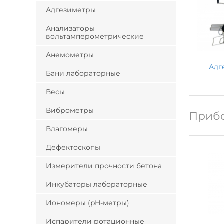
Адгезиметры
Анализаторы
вольтамперометрические
Анемометры
Адг
Бани лабораторные
Весы
Виброметры
Приб
Влагомеры
Дефектоскопы
Измерители прочности бетона
Инкубаторы лабораторные
Иономеры (pH-метры)
Испарители ротационные