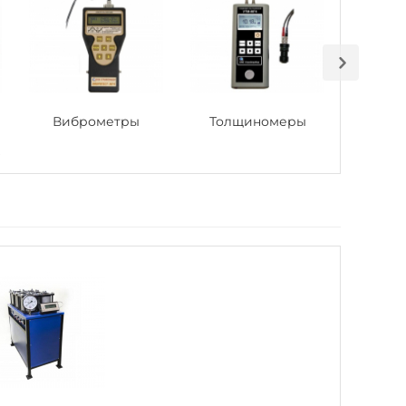
Виброметры
Толщиномеры
При
ы
те
ко