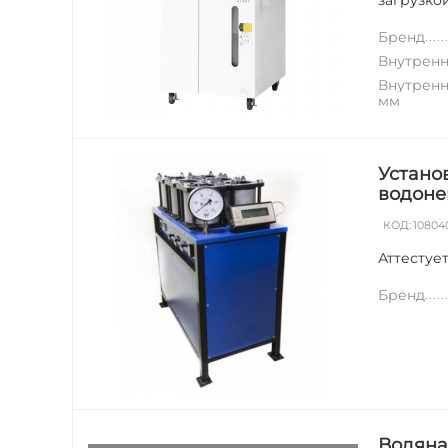
загрузкой
Бренд
Внутренн
Внутренн
мм
Устано
водоне
КОД:
10804
Аттестуе
Бренд
Водяная