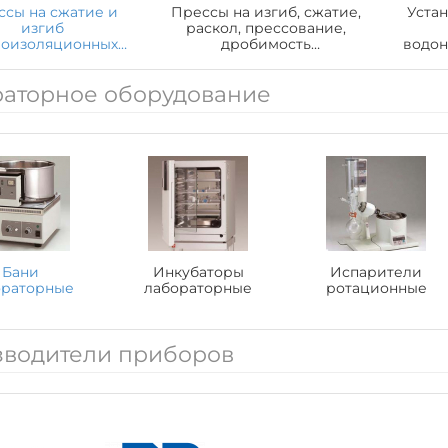
ссы на сжатие и
Прессы на изгиб, сжатие,
Уста
изгиб
раскол, прессование,
лоизоляционных
дробимость
водо
материалов
строительных
материалов
аторное оборудование
Бани
Инкубаторы
Испарители
ораторные
лабораторные
ротационные
водители приборов