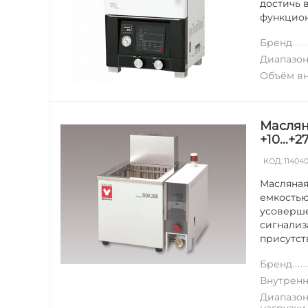
достичь 
функцион
Бренд
Диапазон
Объём вн
Маслян
+10...+2
КОД:
11404
Масляная
емкостью
усоверше
сигнализ
присутств
Бренд
Внутренн
Диапазон