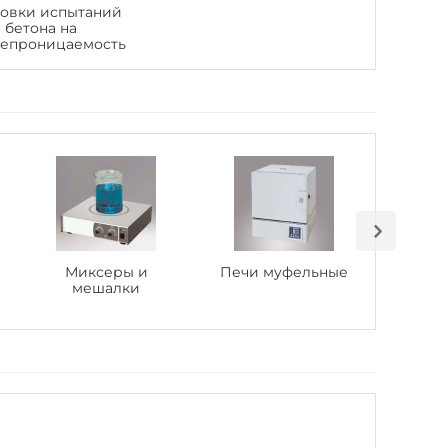
новки испытаний
бетона на
непроницаемость
Миксеры и
Печи муфельные
Стер
мешалки
лабо