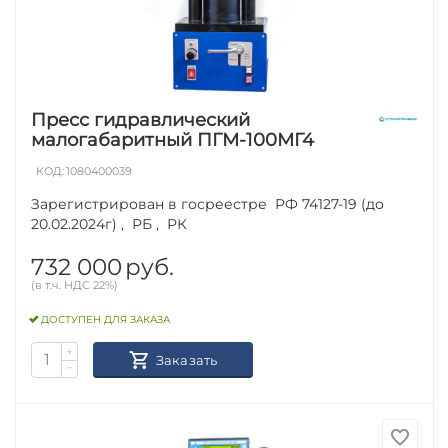
Пресс гидравлический
малогабаритный ПГМ-100МГ4
КОД:
1080400039
Зарегистрирован в госреестре РФ 74127-19 (до
20.02.2024г) , РБ , РК
732 000
руб.
(в т.ч. НДС 22%)
ДОСТУПЕН ДЛЯ ЗАКАЗА
+
Заказать
−