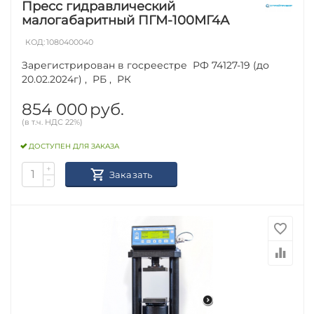
Пресс гидравлический
малогабаритный ПГМ-100МГ4А
КОД:
1080400040
Зарегистрирован в госреестре РФ 74127-19 (до
20.02.2024г) , РБ , РК
854 000
руб.
(в т.ч. НДС 22%)
ДОСТУПЕН ДЛЯ ЗАКАЗА
+
Заказать
−