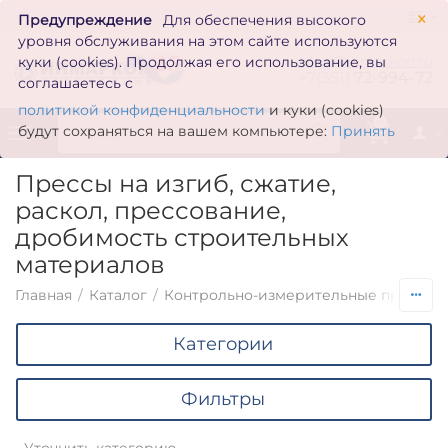
×
Предупреждение
Для обеспечения высокого
уровня обслуживания на этом сайте используются
zakaz@inmarkon.ru
куки (cookies). Продолжая его использование, вы
+7(351)
72-994-72
соглашаетесь с
политикой конфиденциальности
и куки (cookies)
0
будут сохраняться на вашем компьютере:
Принять
Прессы на изгиб, сжатие,
раскол, прессование,
дробимость строительных
материалов
Главная
/
Каталог
/
Контрольно-измерительные приборы
Категории
Фильтры
Уточнить категорию