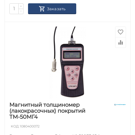
+
Заказать
−
Магнитный толщиномер
(лакокрасочных) покрытий
ТМ-50МГ4
КОД:
1080400072