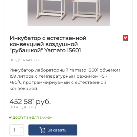
Инкубатор с естественной
конвекцией воздушной
"рубашкой" Yamato IS601
КОД:
1140400233
Инкубатор лабораторный Yamato IS601 объемом
159 литров с температурным режимом +5 -
+80℃ программириуемый с естественной
конвекцией
452 581
руб.
(в т.ч. НДС 22%)
ДОСТУПЕН ДЛЯ ЗАКАЗА
+
Заказать
−