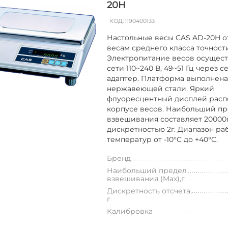
20H
КОД:
1190400133
Настольные весы CAS AD-20H о
весам среднего класса точност
Электропитание весов осущест
сети 110~240 В, 49~51 Гц через 
адаптер. Платформа выполнена
нержавеющей стали. Яркий
флуоресцентный дисплей расп
корпусе весов. Наибольший п
взвешивания составляет 20000г
дискретностью 2г. Диапазон ра
температур от -10°C до +40°C.
Бренд
Наибольший предел
взвешивания (Max),г
Дискретность отсчета,
г
Калибровка