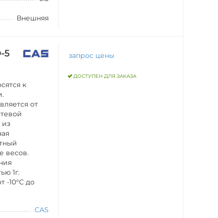
Внешняя
-5
запрос цены
ДОСТУПЕН ДЛЯ ЗАКАЗА
сятся к
и.
вляется от
сетевой
 из
ная
нтный
е весов.
ния
ью 1г.
 -10°C до
CAS