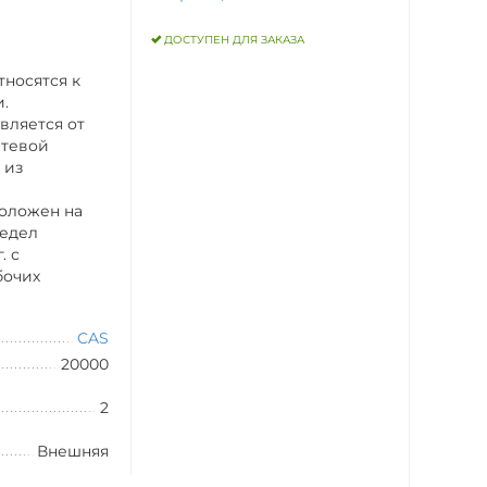
ДОСТУПЕН ДЛЯ ЗАКАЗА
тносятся к
и.
вляется от
сетевой
 из
оложен на
редел
. с
бочих
CAS
20000
2
Внешняя