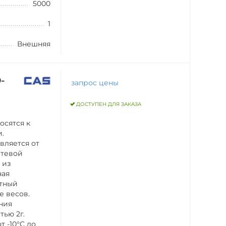
5000
1
Внешняя
-
запрос цены
ДОСТУПЕН ДЛЯ ЗАКАЗА
осятся к
и.
вляется от
сетевой
 из
ная
нтный
е весов.
ния
тью 2г.
 -10°C до