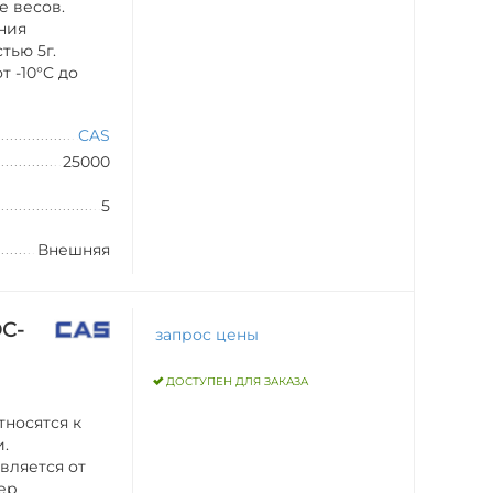
е весов.
ния
тью 5г.
 -10°C до
CAS
25000
5
Внешняя
DC-
запрос цены
ДОСТУПЕН ДЛЯ ЗАКАЗА
тносятся к
и.
вляется от
тер