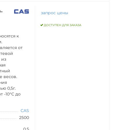
-
запрос цены
ДОСТУПЕН ДЛЯ ЗАКАЗА
носятся к
и.
вляется от
сетевой
 из
ная
нтный
е весов.
ния
ью 0,5г.
 -10°C до
CAS
2500
0.5