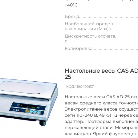
+40°C.
Бренд
Наибольший предел
взвешивания (Max),г
Дискретность отсчета,
г
Калибровка
Настольные весы CAS AD
25
КОД:
1190400137
Настольные весы CAS AD-25 отн
весам среднего класса точност
Электропитание весов осущест
сети 110~240 В, 49~51 Гц через 
адаптер. Платформа выполнена
нержавеющей стали. Мембран
клавиатура. Яркий флуоресце