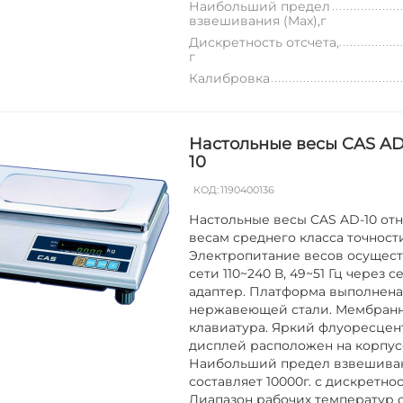
Наибольший предел
взвешивания (Max),г
Дискретность отсчета,
г
Калибровка
Настольные весы CAS AD
10
КОД:
1190400136
Настольные весы CAS AD-10 отн
весам среднего класса точност
Электропитание весов осущест
сети 110~240 В, 49~51 Гц через 
адаптер. Платформа выполнена
нержавеющей стали. Мембран
клавиатура. Яркий флуоресце
дисплей расположен на корпус
Наибольший предел взвешива
составляет 10000г. с дискретнос
Диапазон рабочих температур от