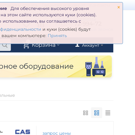
×
оставка и оплата
Гарантия и возврат
Контакты
ние
Для обеспечения высокого уровня
а этом сайте используются куки (cookies).
zakaz@inmarkon.ru
 использование, вы соглашаетесь с
+7(351)
72-994-72
й
Заказать обратный звонок
нфиденциальности
и куки (cookies) будут
а вашем компьютере:
Принять
0
Корзина
Аккаунт
ольные
-
запрос цены