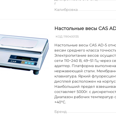
г
Калибровка
Настольные весы CAS AD
КОД:
1190400135
Настольные весы CAS AD-5 отно
весам среднего класса точност
Электропитание весов осущест
сети 110~240 В, 49~51 Гц через 
адаптер. Платформа выполнена
нержавеющей стали. Мембран
клавиатура. Яркий флуоресце
дисплей расположен на корпус
Наибольший предел взвешива
составляет 5000г. с дискретност
Диапазон рабочих температур от
+40°C.
Бренд