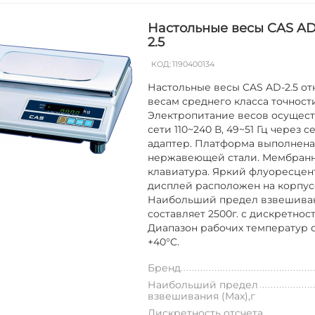
Настольные весы CAS AD
2.5
КОД:
1190400134
Настольные весы CAS AD-2.5 от
весам среднего класса точност
Электропитание весов осущест
сети 110~240 В, 49~51 Гц через 
адаптер. Платформа выполнена
нержавеющей стали. Мембран
клавиатура. Яркий флуоресце
дисплей расположен на корпус
Наибольший предел взвешива
составляет 2500г. с дискретност
Диапазон рабочих температур от
+40°C.
Бренд
Наибольший предел
взвешивания (Max),г
Дискретность отсчета,