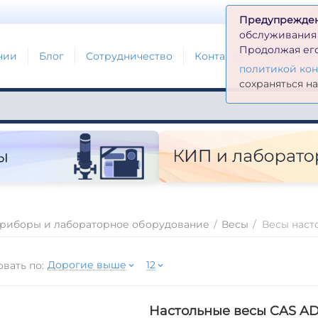
Д
Предупрежде
обслуживания н
Продолжая его
нии
Блог
Сотрудничество
Контакты
Глоссари
политикой ко
сохраняться н
риборы и лабораторное оборудование
/
Весы
/
Весы наст
Дорогие выше
12
вать по:
Настольные весы CAS AD