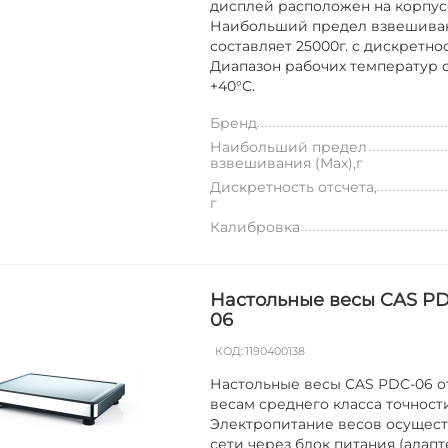
дисплей расположен на корпус
Наибольший предел взвешива
составляет 25000г. с дискретнос
Диапазон рабочих температур от
+40°C.
Бренд
Наибольший предел
взвешивания (Max),г
Дискретность отсчета,
г
Калибровка
Настольные весы CAS P
06
КОД:
1190400138
Настольные весы CAS PDC-06 о
весам среднего класса точност
Электропитание весов осущест
сети через блок питания (адап