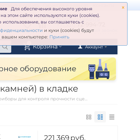
×
оставка и оплата
Гарантия и возврат
Контакты
ние
Для обеспечения высокого уровня
а этом сайте используются куки (cookies).
zakaz@inmarkon.ru
 использование, вы соглашаетесь с
+7(351)
72-994-72
й
Заказать обратный звонок
нфиденциальности
и куки (cookies) будут
а вашем компьютере:
Принять
0
Корзина
Аккаунт
камней) в кладке
Приборы для контроля прочности сцепления кирпича (камней) в кладке
221 369
руб.
К