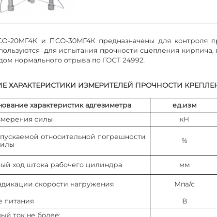
О-20МГ4К и ПСО-30МГ4К предназначены для контроля про
ользуются для испытания прочности сцепления кирпича, п
дом нормального отрыва по ГОСТ 24992.
ИЕ ХАРАКТЕРИСТИКИ ИЗМЕРИТЕЛЕЙ ПРОЧНОСТИ КРЕПЛЕ
ование характеристик адгезиметра
ед.изм
змерения силы
кН
пускаемой относительной погрешности
%
силы
ый ход штока рабочего цилиндра
мм
ндикации скорости нагружения
Мпа/с
 питания
В
й ток не более: