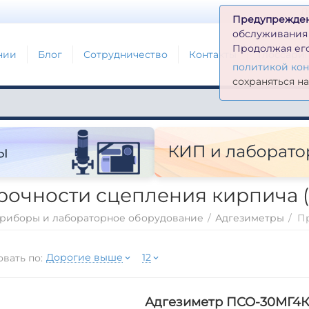
Д
Предупрежде
обслуживания н
Продолжая его
нии
Блог
Сотрудничество
Контакты
Глоссари
политикой ко
сохраняться н
очности сцепления кирпича (
риборы и лабораторное оборудование
/
Адгезиметры
/
Дорогие выше
12
вать по:
Адгезиметр ПСО-30МГ4