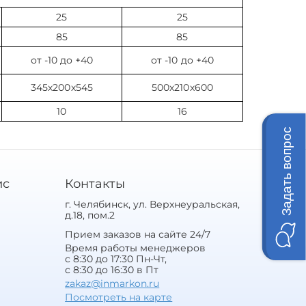
25
25
85
85
от -10 до +40
от -10 до +40
345х200х545
500х210х600
10
16
Задать вопрос
ис
Контакты
г. Челябинск, ул. Верхнеуральская,
д.18, пом.2
Прием заказов на сайте 24/7
Время работы менеджеров
с 8:30 до 17:30 Пн-Чт,
с 8:30 до 16:30 в Пт
zakaz@inmarkon.ru
Посмотреть на карте