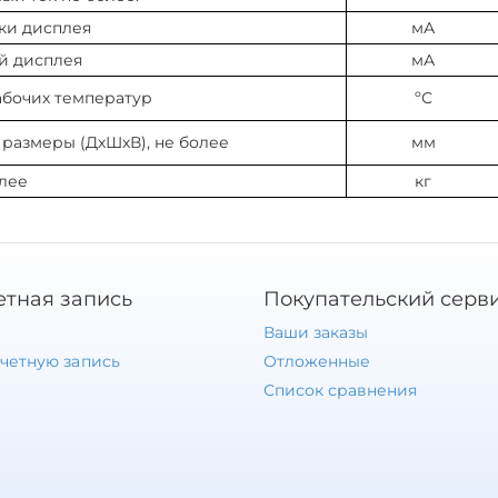
ки дисплея
мА
й дисплея
мА
бочих температур
ºС
размеры (ДхШхВ), не более
мм
лее
кг
етная запись
Покупательский серв
Ваши заказы
учетную запись
Отложенные
Список сравнения