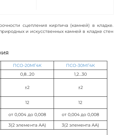
чности сцепления кирпича (камней) в кладке.
риродных и искусственных камней в кладке стен
НИЯ
ПСО-20МГ4К
ПСО-30МГ4К
0,8…20
1,2…30
±2
±2
12
12
от 0,004 до 0,008
от 0,004 до 0,008
3(2 элемента АА)
3(2 элемента АА)