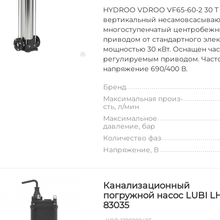
HYDROO VDROO VF65-60-2 30 T 4
вертикальный несамовсасыва
многоступенчатый центробежны
приводом от стандартного эле
мощностью 30 кВт. Оснащен час
регулируемым приводом. Частот
напряжение 690/400 В.
Бренд
Максимальная произ-
сть, л/мин
Максимальное
давление, бар
Количество фаз
Напряжение, В
Канализационный
погружной насос LUBI L
83035