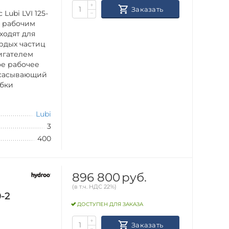
+
Заказать
ubi LVI 125-
−
м рабочим
ходят для
рдых частиц
игателем
ое рабочее
всасывающий
убки
Lubi
3
400
896 800
руб.
(в т.ч. НДС 22%)
-2
ДОСТУПЕН ДЛЯ ЗАКАЗА
+
Заказать
−