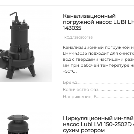
Канализационный
погружной насос LUBI L
143035
КОД:
1280200496
Канализационный погружной н
LHP-143035 подходит для очист
вод с твердыми частицами раз
мм при рабочей температуре ж
+50°С .
Бренд
Количество фаз
Напряжение, В
Циркуляционный ин-лай
насос Lubi LVI 150-2502D 
сухим ротором