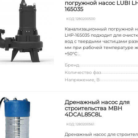
погружной насос LUBI L
165035
КОД:
1280200500
Канализационный погружной н
LHP-165035 подходит для очист
вод с твердыми частицами раз
мм при рабочей температуре ж
+50°С .
Бренд
Количество фаз
Напряжение, В
Дренажный насос для
строительства MBH
4DCAL85C8L
КОД:
1280200561
Дренажный насос для строите