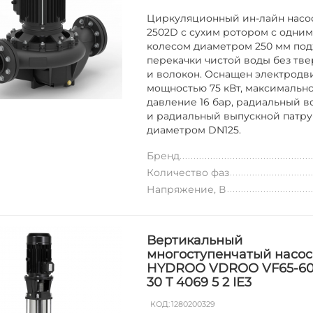
Циркуляционный ин-лайн насос L
2502D с сухим ротором с одни
колесом диаметром 250 мм под
перекачки чистой воды без тве
и волокон. Оснащен электродв
мощностью 75 кВт, максимальн
давление 16 бар, радиальный 
и радиальный выпускной патр
диаметром DN125.
Бренд
Количество фаз
Напряжение, В
Вертикальный
многоступенчатый насос
HYDROO VDROO VF65-60
30 T 4069 5 2 IE3
КОД:
1280200329