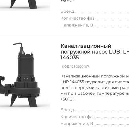
+50°С .
Бренд
Количество фаз
Напряжение, В
Канализационный
погружной насос LUBI L
144035
КОД:
1280200497
Канализационный погружной н
LHP-144035 подходит для очист
вод с твердыми частицами раз
мм при рабочей температуре ж
+50°С .
Бренд
Количество фаз
Напряжение, В