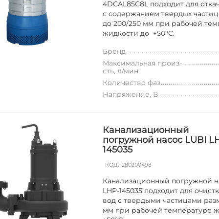
4DCAL85C8L подходит для отка
с содержанием твердых части
до 200/250 мм при рабочей те
жидкости до +50°С.
Бренд
Максимальная произ-
сть, л/мин
Количество фаз
Напряжение, В
Канализационный
погружной насос LUBI L
145035
КОД:
1280200498
Канализационный погружной н
LHP-145035 подходит для очист
вод с твердыми частицами раз
мм при рабочей температуре ж