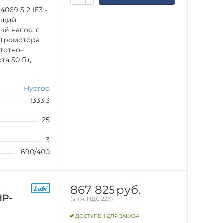
069 5 2 IE3 -
ющий
й насос, с
ктромотора
тотно-
а 50 Гц,
Hydroo
1333,3
25
3
690/400
867 825
руб.
HP-
(в т.ч. НДС 22%)
ДОСТУПЕН ДЛЯ ЗАКАЗА