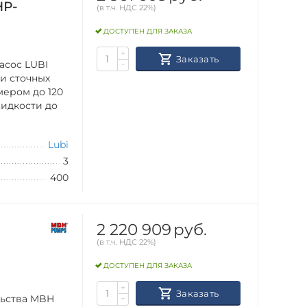
HP-
(в т.ч. НДС 22%)
ДОСТУПЕН ДЛЯ ЗАКАЗА
+
Заказать
асос LUBI
−
ки сточных
мером до 120
идкости до
Lubi
3
400
2 220 909
руб.
(в т.ч. НДС 22%)
ДОСТУПЕН ДЛЯ ЗАКАЗА
+
Заказать
льства MBH
−