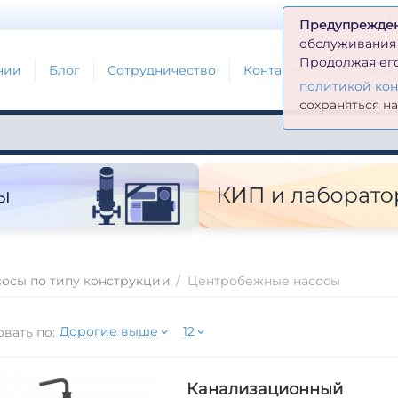
Д
Предупрежде
обслуживания н
Продолжая его
нии
Блог
Сотрудничество
Контакты
Глоссари
политикой ко
сохраняться н
осы по типу конструкции
/
Центробежные насосы
Дорогие выше
12
вать по:
Канализационный