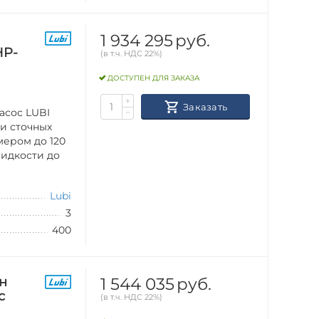
1 934 295
руб.
HP-
(в т.ч. НДС 22%)
ДОСТУПЕН ДЛЯ ЗАКАЗА
+
Заказать
асос LUBI
−
ки сточных
мером до 120
идкости до
Lubi
3
400
1 544 035
руб.
н
с
(в т.ч. НДС 22%)