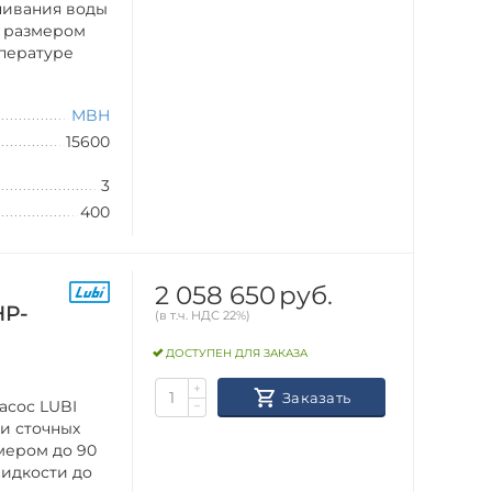
чивания воды
ц размером
мпературе
MBH
15600
3
400
2 058 650
руб.
HP-
(в т.ч. НДС 22%)
ДОСТУПЕН ДЛЯ ЗАКАЗА
+
Заказать
асос LUBI
−
ки сточных
мером до 90
идкости до