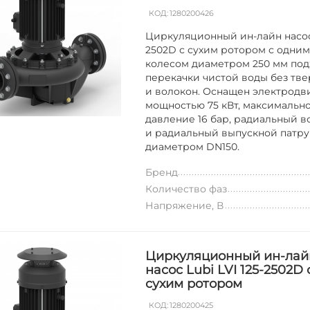
КОД:
1280200426
Циркуляционный ин-лайн насос 
2502D с сухим ротором с одни
колесом диаметром 250 мм под
перекачки чистой воды без тве
и волокон. Оснащен электродв
мощностью 75 кВт, максимальн
давление 16 бар, радиальный 
и радиальный выпускной патр
диаметром DN150.
Бренд
Количество фаз
Напряжение, В
Циркуляционный ин-лай
насос Lubi LVI 125-2502D 
сухим ротором
КОД:
1280200425