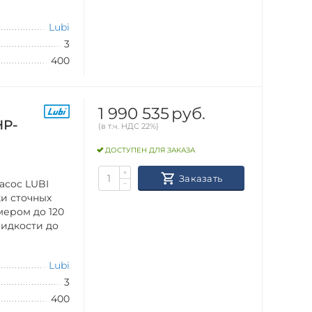
Lubi
3
400
1 990 535
руб.
HP-
(в т.ч. НДС 22%)
ДОСТУПЕН ДЛЯ ЗАКАЗА
+
Заказать
асос LUBI
−
ки сточных
мером до 120
идкости до
Lubi
3
400