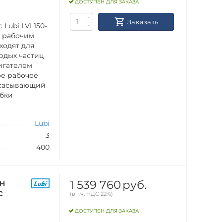
ДОСТУПЕН ДЛЯ ЗАКАЗА
+
Заказать
Lubi LVI 150-
−
м рабочим
ходят для
рдых частиц
игателем
ое рабочее
всасывающий
убки
Lubi
3
400
1 539 760
руб.
н
с
(в т.ч. НДС 22%)
ДОСТУПЕН ДЛЯ ЗАКАЗА