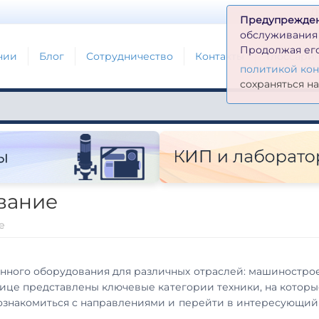
Д
Предупрежде
обслуживания н
Продолжая его
нии
Блог
Сотрудничество
Контакты
Глоссари
политикой ко
сохраняться н
вание
е
ого оборудования для различных отраслей: машиностроен
нице представлены ключевые категории техники, на котор
ознакомиться с направлениями и перейти в интересующий 