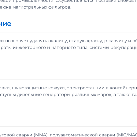
евой промышленности. Осуществляются поставки блоков п
также магистральных фильтров.
ние
 позволяет удалять окалину, старую краску, ржавчину и о
араты инжекторного и напорного типа, системы рекуперац
новки, шумозащитные кожухи, электростанции в контейнер
оступны дизельные генераторы различных марок, а также 
овой сварки (MMA), полуавтоматической сварки (MIG/MAG),