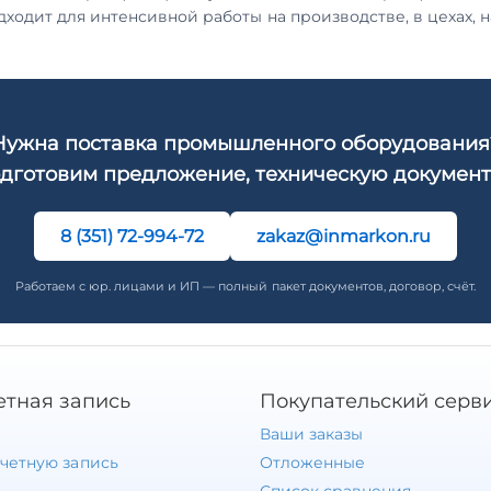
ходит для интенсивной работы на производстве, в цехах, н
Нужна поставка промышленного оборудования
дготовим предложение, техническую документ
8 (351) 72-994-72
zakaz@inmarkon.ru
Работаем с юр. лицами и ИП — полный пакет документов, договор, счёт.
етная запись
Покупательский серв
Ваши заказы
учетную запись
Отложенные
Список сравнения