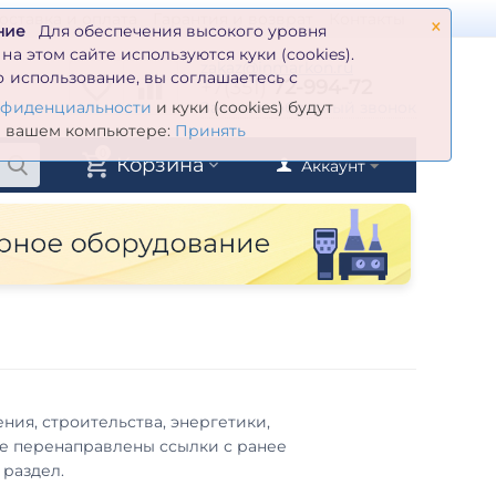
×
оставка и оплата
Гарантия и возврат
Контакты
ние
Для обеспечения высокого уровня
а этом сайте используются куки (cookies).
zakaz@inmarkon.ru
 использование, вы соглашаетесь с
+7(351)
72-994-72
й
Заказать обратный звонок
нфиденциальности
и куки (cookies) будут
а вашем компьютере:
Принять
0
Корзина
Аккаунт
ия, строительства, энергетики,
ые перенаправлены ссылки с ранее
раздел.