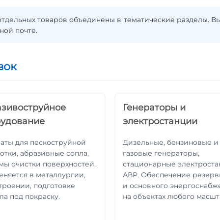
 отдельных товаров объединены в тематические разделы. В
ной почте.
вок
зивоструйное
Генераторы и
рудование
электростанции
аты для пескоструйной
Дизельные, бензиновые и
отки, абразивные сопла,
газовые генераторы,
мы очистки поверхностей.
стационарные электроста
няется в металлургии,
АВР. Обеспечение резерв
троении, подготовке
и основного энергоснабж
ла под покраску.
на объектах любого масшт