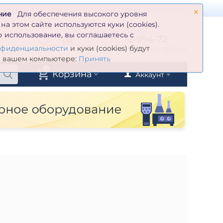
×
оставка и оплата
Гарантия и возврат
Контакты
ние
Для обеспечения высокого уровня
а этом сайте используются куки (cookies).
zakaz@inmarkon.ru
 использование, вы соглашаетесь с
+7(351)
72-994-72
й
Заказать обратный звонок
нфиденциальности
и куки (cookies) будут
а вашем компьютере:
Принять
0
Корзина
Аккаунт