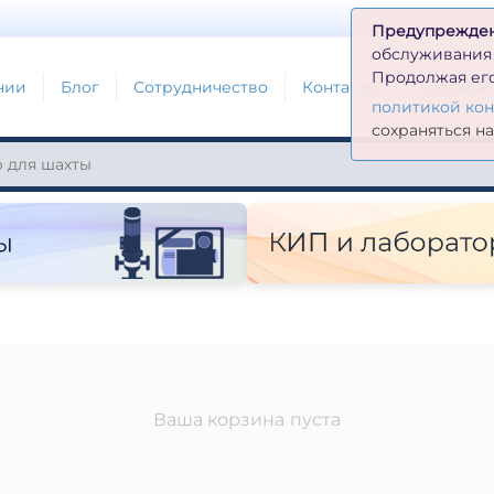
Д
Предупрежде
обслуживания н
Продолжая его
нии
Блог
Сотрудничество
Контакты
Глоссари
политикой ко
сохраняться н
Ваша корзина пуста