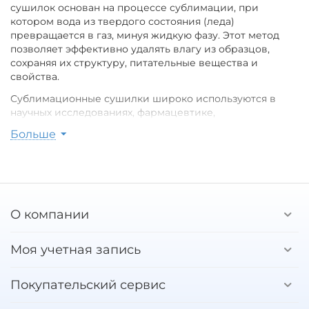
сушилок основан на процессе сублимации, при
котором вода из твердого состояния (леда)
превращается в газ, минуя жидкую фазу. Этот метод
позволяет эффективно удалять влагу из образцов,
сохраняя их структуру, питательные вещества и
свойства.
Сублимационные сушилки широко используются в
научных исследованиях, фармацевтике,
биотехнологиях, а также в пищевой промышленности.
Больше
Они идеально подходят для сушки различных
материалов, таких как биологические образцы,
фармацевтические продукты, сублимированные
продукты питания и многие другие.
Основные преимущества сублимационных сушилок:
О компании
1. Сохранение свойств продукта: Процесс сублимации
минимизирует термическое воздействие на образцы,
Моя учетная запись
что позволяет сохранять их первоначальные
характеристики.
Покупательский сервис
2. Высокая эффективность: Сушилки позволяют быстро
и равномерно удалять влагу, что значительно ускоряет