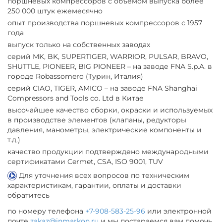
поршневых компрессоров с объемом выпуска более
250 000 штук ежемесячно
опыт производства поршневых компрессоров с 1957
года
выпуск только на собственных заводах
серий MK, BK, SUPERTIGER, WARRIOR, PULSAR, BRAVO,
SHUTTLE, PIONEER, BIG PIONEER – на заводе FNA S.p.A. в
городе Robassomero (Турин, Италия)
серий CIAO, TIGER, AMICO – на заводе FNA Shanghai
Compressors and Tools co. Ltd в Китае
высочайшее качество сборки, окраски и используемых
в производстве элементов (клапаны, редукторы
давления, манометры, электрические компоненты и
т.д.)
качество продукции подтверждено международными
сертификатами Cermet, CSA, ISO 9001, TUV
Для уточнения всех вопросов по техническим
характеристикам, гарантии, оплаты и доставки
обратитесь
по номеру телефона
+7-908-583-25-96
или электронной
почте
zakaz@inmarkon.ru
и мы постараемся вам помочь.