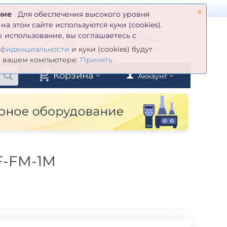
×
оставка и оплата
Гарантия и возврат
Контакты
ние
Для обеспечения высокого уровня
а этом сайте используются куки (cookies).
zakaz@inmarkon.ru
 использование, вы соглашаетесь с
+7(351)
72-994-72
й
Заказать обратный звонок
нфиденциальности
и куки (cookies) будут
а вашем компьютере:
Принять
0
Корзина
Аккаунт
F-FM-1M