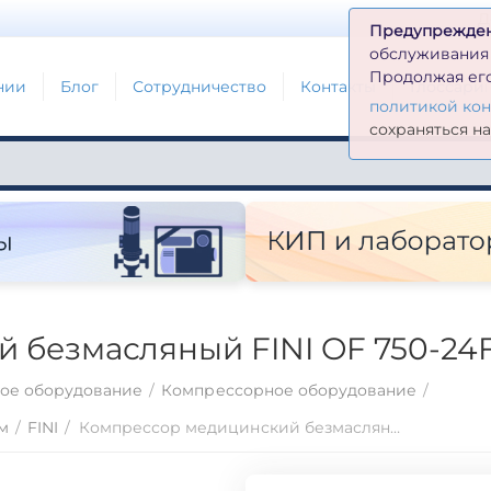
Д
Предупрежде
обслуживания н
Продолжая его
нии
Блог
Сотрудничество
Контакты
Глоссари
политикой ко
сохраняться н
 безмасляный FINI OF 750-24
ое оборудование
/
Компрессорное оборудование
/
м
/
FINI
/
Компрессор медицинский безмасляный FINI OF 750-24F-FM-1M