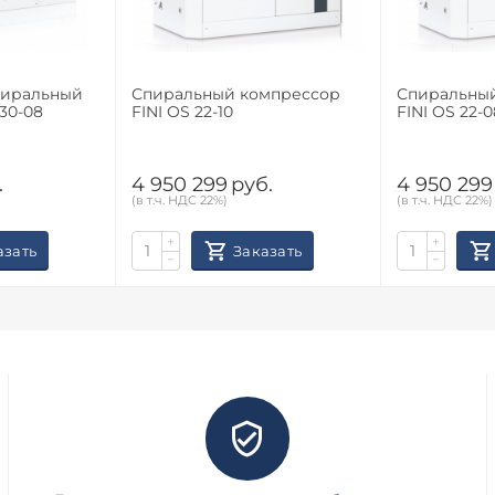
пиральный
Спиральный компрессор
Спиральны
30-08
FINI OS 22-10
FINI OS 22-0
.
4 950 299
руб.
4 950 299
(в т.ч. НДС 22%)
(в т.ч. НДС 22%)
+
+
азать
Заказать
−
−