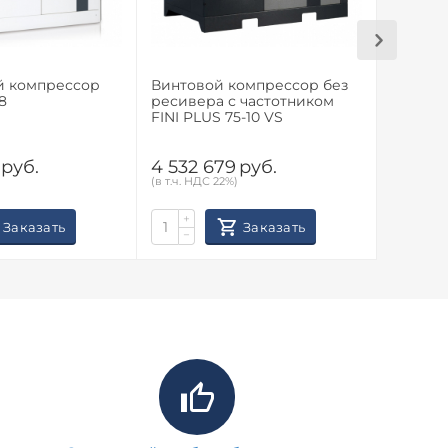
й компрессор
Винтовой компрессор без
Винтов
8
ресивера с частотником
ресиве
FINI PLUS 75-10 VS
FINI PL
руб.
4 532 679
руб.
4 532 
(в т.ч. НДС 22%)
(в т.ч. НД
+
+
Заказать
Заказать
−
−