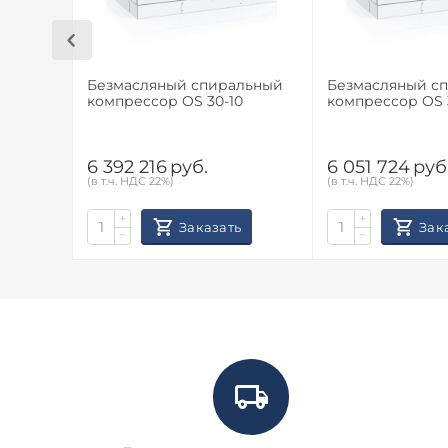
Безмасляный спиральный
Безмасляный с
компрессор OS 30-10
компрессор OS 
6 392 216
руб.
6 051 724
руб
(в т.ч. НДС 22%)
(в т.ч. НДС 22%)
+
+
Заказать
Зак
−
−