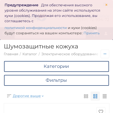
×
Предупреждение
Для обеспечения высокого
уровня обслуживания на этом сайте используются
zakaz@inmarkon.ru
куки (cookies). Продолжая его использование, вы
+7(351)
72-994-72
соглашаетесь с
политикой конфиденциальности
и куки (cookies)
0
будут сохраняться на вашем компьютере:
Принять
Шумозащитные кожуха
Главная
/
Каталог
/
Электрическое оборудование
/
Гене
Категории
Фильтры
Дорогие выше