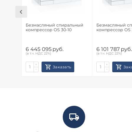
Безмасляный спиральный
Безмасляный с
компрессор OS 30-10
компрессор OS 
6 445 095
руб.
6 101 787
руб
(в т.ч. НДС 22%)
(в т.ч. НДС 22%)
+
+
Заказать
Зак
−
−