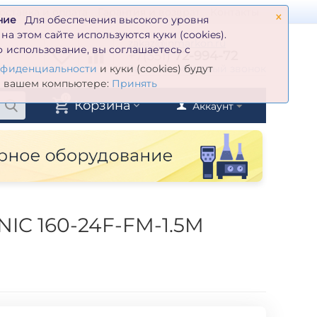
×
оставка и оплата
Гарантия и возврат
Контакты
ние
Для обеспечения высокого уровня
а этом сайте используются куки (cookies).
zakaz@inmarkon.ru
 использование, вы соглашаетесь с
+7(351)
72-994-72
й
Заказать обратный звонок
нфиденциальности
и куки (cookies) будут
а вашем компьютере:
Принять
0
Корзина
Аккаунт
IC 160-24F-FM-1.5M