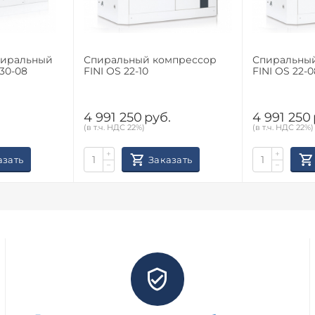
пиральный
Спиральный компрессор
Спиральны
30-08
FINI OS 22-10
FINI OS 22-0
.
4 991 250
руб.
4 991 250
(в т.ч. НДС 22%)
(в т.ч. НДС 22%)
+
+
азать
Заказать
−
−