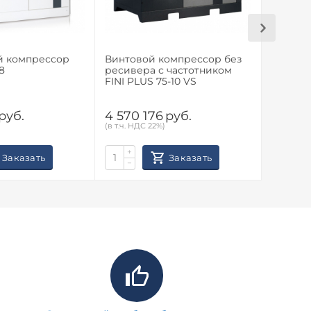
й компрессор
Винтовой компрессор без
Винтов
8
ресивера с частотником
ресиве
FINI PLUS 75-10 VS
FINI PL
руб.
4 570 176
руб.
4 570 
(в т.ч. НДС 22%)
(в т.ч. НД
+
+
Заказать
Заказать
−
−