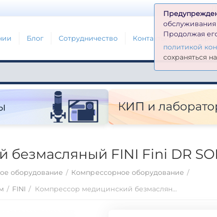
Д
Предупрежде
обслуживания н
Продолжая его
нии
Блог
Сотрудничество
Контакты
Глоссари
политикой ко
сохраняться н
безмасляный FINI Fini DR SON
ое оборудование
/
Компрессорное оборудование
/
м
/
FINI
/
Компрессор медицинский безмасляный FINI Fini DR SONIC 160-24F-FM-1.5M