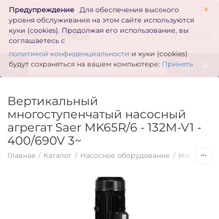
×
Предупреждение
Для обеспечения высокого
уровня обслуживания на этом сайте используются
zakaz@inmarkon.ru
куки (cookies). Продолжая его использование, вы
+7(351)
72-994-72
соглашаетесь с
политикой конфиденциальности
и куки (cookies)
0
будут сохраняться на вашем компьютере:
Принять
Вертикальный
многоступенчатый насосный
агрегат Saer MK65R/6 - 132M-V1 -
400/690V 3~
Главная
/
Каталог
/
Насосное оборудование
/
Насосы по