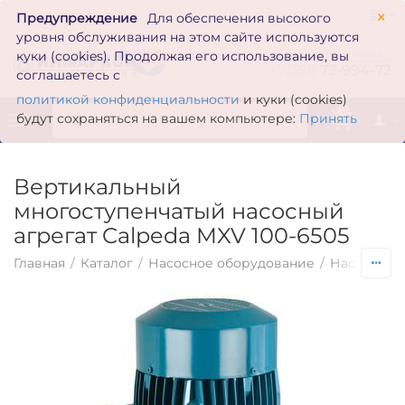
×
Предупреждение
Для обеспечения высокого
уровня обслуживания на этом сайте используются
zakaz@inmarkon.ru
куки (cookies). Продолжая его использование, вы
+7(351)
72-994-72
соглашаетесь с
политикой конфиденциальности
и куки (cookies)
0
будут сохраняться на вашем компьютере:
Принять
Вертикальный
многоступенчатый насосный
агрегат Calpeda MXV 100-6505
Главная
/
Каталог
/
Насосное оборудование
/
Насосы по