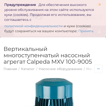
×
Предупреждение
Для обеспечения высокого
уровня обслуживания на этом сайте используются
zakaz@inmarkon.ru
куки (cookies). Продолжая его использование, вы
+7(351)
72-994-72
соглашаетесь с
политикой конфиденциальности
и куки (cookies)
0
будут сохраняться на вашем компьютере:
Принять
Вертикальный
многоступенчатый насосный
агрегат Calpeda MXV 100-9005
Главная
/
Каталог
/
Насосное оборудование
/
Насосы по