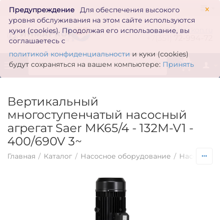
×
Предупреждение
Для обеспечения высокого
уровня обслуживания на этом сайте используются
zakaz@inmarkon.ru
куки (cookies). Продолжая его использование, вы
+7(351)
72-994-72
соглашаетесь с
политикой конфиденциальности
и куки (cookies)
0
будут сохраняться на вашем компьютере:
Принять
Вертикальный
многоступенчатый насосный
агрегат Saer MK65/4 - 132M-V1 -
400/690V 3~
Главная
/
Каталог
/
Насосное оборудование
/
Насосы по