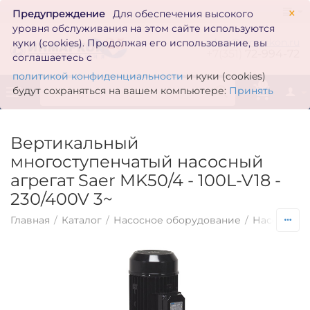
×
Предупреждение
Для обеспечения высокого
уровня обслуживания на этом сайте используются
zakaz@inmarkon.ru
куки (cookies). Продолжая его использование, вы
+7(351)
72-994-72
соглашаетесь с
политикой конфиденциальности
и куки (cookies)
0
будут сохраняться на вашем компьютере:
Принять
Вертикальный
многоступенчатый насосный
агрегат Saer MK50/4 - 100L-V18 -
230/400V 3~
Главная
/
Каталог
/
Насосное оборудование
/
Насосы по