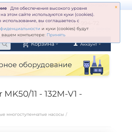
×
оставка и оплата
Гарантия и возврат
Контакты
ние
Для обеспечения высокого уровня
а этом сайте используются куки (cookies).
zakaz@inmarkon.ru
 использование, вы соглашаетесь с
+7(351)
72-994-72
й
Заказать обратный звонок
нфиденциальности
и куки (cookies) будут
а вашем компьютере:
Принять
0
Корзина
Аккаунт
K50/11 - 132M-V1 -
ые многоступенчатые насосы
/