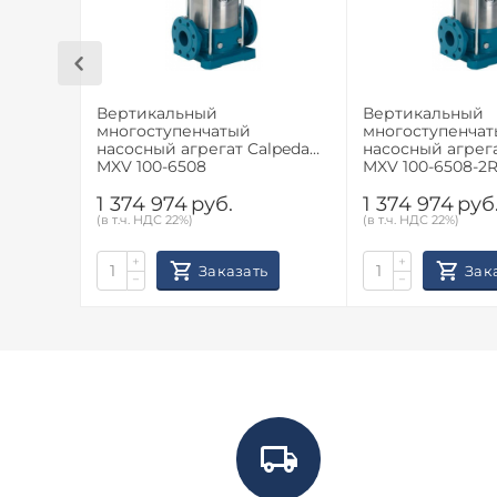
Вертикальный
Вертикальный
многоступенчатый
многоступенча
насосный агрегат Calpeda
насосный агрега
MXV 100-6508
MXV 100-6508-2
1 374 974
руб.
1 374 974
руб
(в т.ч. НДС 22%)
(в т.ч. НДС 22%)
+
+
Заказать
Зак
−
−