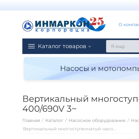
О компа
Каталог товаров
Вертикальный многоступен
400/690V 3~
Главная
/
Каталог
/
Насосное оборудование
/
Нас
Вертикальный многоступенчатый насосный агрегат Saer MK50/11 - 132M-V1 - 400/690V 3~