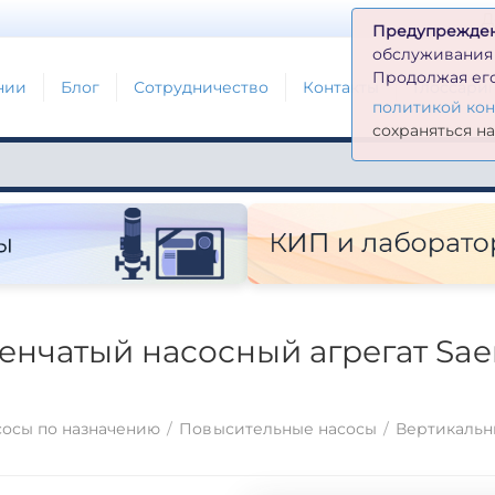
Д
Предупрежде
обслуживания н
Продолжая его
нии
Блог
Сотрудничество
Контакты
Глоссари
политикой ко
сохраняться н
чатый насосный агрегат Saer M
осы по назначению
/
Повысительные насосы
/
Вертикальн