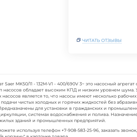
ЧИТАТЬ ОТЗЫВЫ
 Saer MK50/11 - 132M-V1 - 400/690V 3~ это насосный агрег
т тип насосов обладает высоким КПД и низким уровнем шума
х насосов является то, что насосы имеют несколько рабочих
подачи чистых холодных и горячих жидкостей без абрази
Предназначены для установки в гражданских и промышленн
циркуляции, системах водоснабжения и полива. Назначени
я жилых зданий и промышленных предприятий.
жете используя телефон +7-908-583-25-96, заказать звонок
/в корзину" в карточке товара.