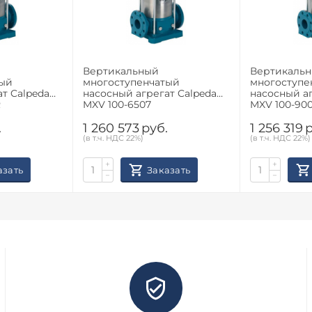
Вертикальный
Вертикаль
тый
многоступенчатый
многоступе
т Calpeda
насосный агрегат Calpeda
насосный аг
R
MXV 100-6507
MXV 100-90
.
1 260 573
руб.
1 256 319
р
(в т.ч. НДС 22%)
(в т.ч. НДС 22%)
+
+
азать
Заказать
−
−