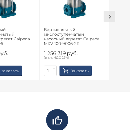
ный
Вертикальный
Вертик
нчатый
многоступенчатый
многос
регат Calpeda
насосный агрегат Calpeda
насосны
06
MXV 100-9006-2R
MXV 100
уб.
1 256 319
руб.
1 145 
(в т.ч. НДС 22%)
(в т.ч. НД
+
+
Заказать
Заказать
−
−