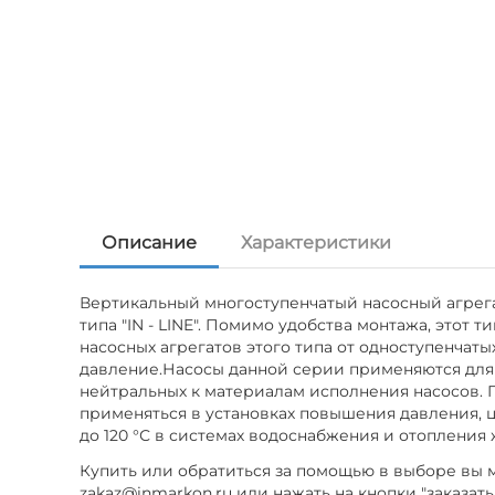
Описание
Характеристики
Вертикальный многоступенчатый насосный агрегат
типа "IN - LINE". Помимо удобства монтажа, это
насосных агрегатов этого типа от одноступенчаты
давление.Насосы данной серии применяются для 
нейтральных к материалам исполнения насосов. 
применяться в установках повышения давления, 
до 120 °С в системах водоснабжения и отоплени
Купить или обратиться за помощью в выборе вы мо
zakaz@inmarkon.ru или нажать на кнопки "заказать