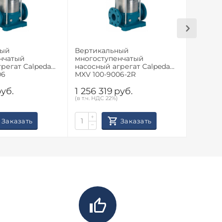
ный
Вертикальный
Вертик
нчатый
многоступенчатый
многос
регат Calpeda
насосный агрегат Calpeda
насосны
06
MXV 100-9006-2R
MXV 100
уб.
1 256 319
руб.
1 145 
(в т.ч. НДС 22%)
(в т.ч. НД
+
+
Заказать
Заказать
−
−