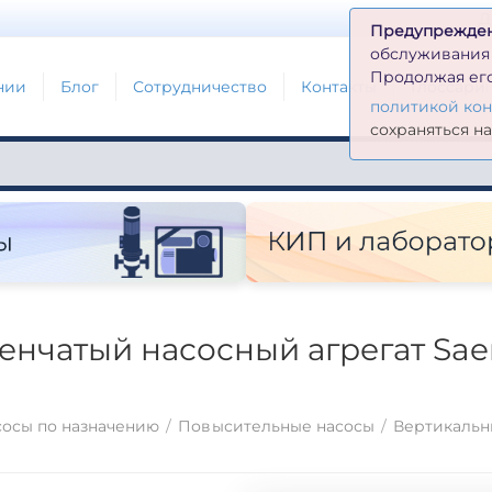
Д
Предупрежде
обслуживания н
Продолжая его
нии
Блог
Сотрудничество
Контакты
Глоссари
политикой ко
сохраняться н
нчатый насосный агрегат Saer 
осы по назначению
/
Повысительные насосы
/
Вертикальн