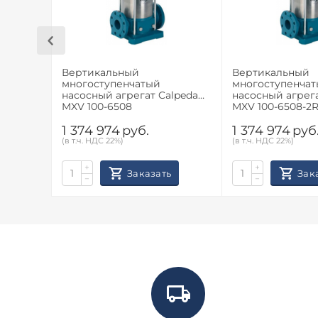
Вертикальный
Вертикальный
многоступенчатый
многоступенча
насосный агрегат Calpeda
насосный агрега
MXV 100-6508
MXV 100-6508-2
1 374 974
руб.
1 374 974
руб
(в т.ч. НДС 22%)
(в т.ч. НДС 22%)
+
+
Заказать
Зак
−
−