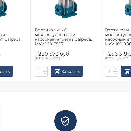
Вертикальный
Вертикаль
тый
многоступенчатый
многоступе
т Calpeda
насосный агрегат Calpeda
насосный аг
R
MXV 100-6507
MXV 100-90
.
1 260 573
руб.
1 256 319
р
(в т.ч. НДС 22%)
(в т.ч. НДС 22%)
+
+
азать
Заказать
−
−