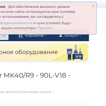
×
оставка и оплата
Гарантия и возврат
Контакты
ние
Для обеспечения высокого уровня
а этом сайте используются куки (cookies).
zakaz@inmarkon.ru
 использование, вы соглашаетесь с
+7(351)
72-994-72
й
Заказать обратный звонок
нфиденциальности
и куки (cookies) будут
а вашем компьютере:
Принять
0
Корзина
Аккаунт
MK40/R9 - 90L-V18 -
ые многоступенчатые насосы
/