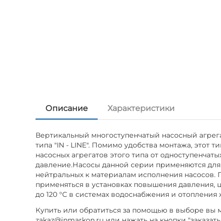
Описание
Характеристики
Вертикальный многоступенчатый насосный агрегат
типа "IN - LINE". Помимо удобства монтажа, это
насосных агрегатов этого типа от одноступенчаты
давление.Насосы данной серии применяются для 
нейтральных к материалам исполнения насосов. 
применяться в установках повышения давления, 
до 120 °С в системах водоснабжения и отоплени
Купить или обратиться за помощью в выборе вы мо
zakaz@inmarkon.ru или нажать на кнопки "заказать