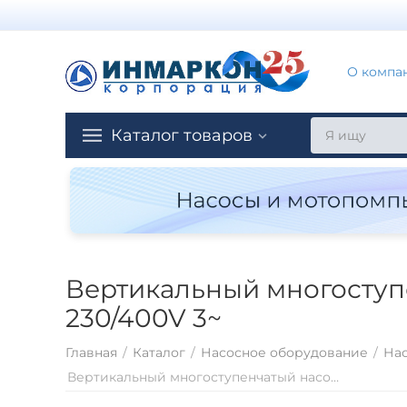
О компа
Каталог товаров
Вертикальный многоступе
230/400V 3~
Главная
/
Каталог
/
Насосное оборудование
/
Нас
Вертикальный многоступенчатый насосный агрегат Saer MK40/R9 - 90L-V18 - 230/400V 3~