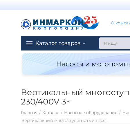
О компа
Каталог товаров
Вертикальный многоступе
230/400V 3~
Главная
/
Каталог
/
Насосное оборудование
/
Нас
Вертикальный многоступенчатый насосный агрегат Saer MK40/R8 - 90L-V18 - 230/400V 3~