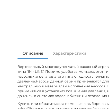
Описание
Характеристики
Вертикальный многоступенчатый насосный агрегат
типа "IN - LINE". Помимо удобства монтажа, это
насосных агрегатов этого типа от одноступенчаты
давление.Насосы данной серии применяются для 
нейтральных к материалам исполнения насосов. 
применяться в установках повышения давления, 
до 120 °С в системах водоснабжения и отоплени
Купить или обратиться за помощью в выборе вы мо
zakaz@inmarkon.ru или нажать на кнопки "заказать