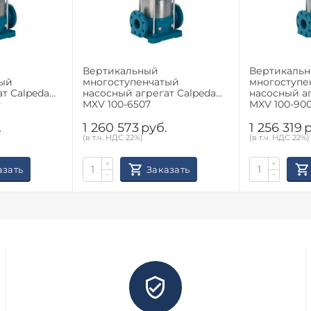
Вертикальный
Вертикаль
тый
многоступенчатый
многоступе
т Calpeda
насосный агрегат Calpeda
насосный аг
R
MXV 100-6507
MXV 100-90
.
1 260 573
руб.
1 256 319
р
(в т.ч. НДС 22%)
(в т.ч. НДС 22%)
+
+
азать
Заказать
−
−