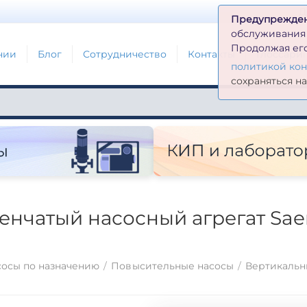
Д
Предупрежде
обслуживания н
Продолжая его
нии
Блог
Сотрудничество
Контакты
Глоссари
политикой ко
сохраняться н
нчатый насосный агрегат Saer 
осы по назначению
/
Повысительные насосы
/
Вертикальн