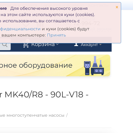
×
оставка и оплата
Гарантия и возврат
Контакты
ние
Для обеспечения высокого уровня
а этом сайте используются куки (cookies).
zakaz@inmarkon.ru
 использование, вы соглашаетесь с
+7(351)
72-994-72
й
Заказать обратный звонок
нфиденциальности
и куки (cookies) будут
а вашем компьютере:
Принять
0
Корзина
Аккаунт
MK40/R8 - 90L-V18 -
ые многоступенчатые насосы
/