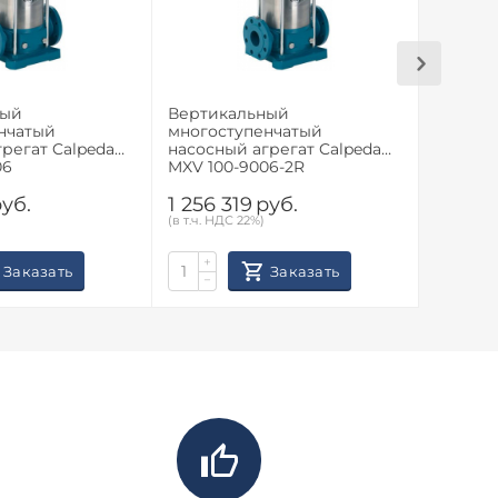
ный
Вертикальный
Вертик
нчатый
многоступенчатый
многос
регат Calpeda
насосный агрегат Calpeda
насосны
06
MXV 100-9006-2R
MXV 100
уб.
1 256 319
руб.
1 145 
(в т.ч. НДС 22%)
(в т.ч. НД
+
+
Заказать
Заказать
−
−