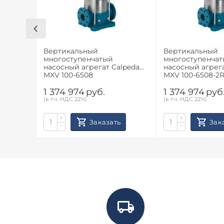
Вертикальный
Вертикальный
многоступенчатый
многоступенча
насосный агрегат Calpeda
насосный агрега
MXV 100-6508
MXV 100-6508-2
1 374 974
руб.
1 374 974
руб
(в т.ч. НДС 22%)
(в т.ч. НДС 22%)
+
+
Заказать
Зак
−
−