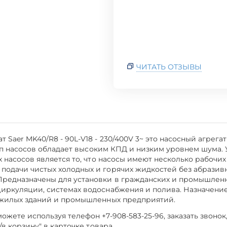
ЧИТАТЬ ОТЗЫВЫ
 Saer MK40/R8 - 90L-V18 - 230/400V 3~ это насосный агрег
т тип насосов обладает высоким КПД и низким уровнем шума
х насосов является то, что насосы имеют несколько рабочих
подачи чистых холодных и горячих жидкостей без абрази
Предназначены для установки в гражданских и промышленн
циркуляции, системах водоснабжения и полива. Назначени
я жилых зданий и промышленных предприятий.
жете используя телефон +7-908-583-25-96, заказать звонок
/в корзину" в карточке товара.