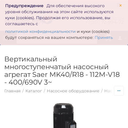
×
Предупреждение
Для обеспечения высокого
уровня обслуживания на этом сайте используются
zakaz@inmarkon.ru
куки (cookies). Продолжая его использование, вы
+7(351)
72-994-72
соглашаетесь с
политикой конфиденциальности
и куки (cookies)
0
будут сохраняться на вашем компьютере:
Принять
Вертикальный
многоступенчатый насосный
агрегат Saer MK40/R18 - 112M-V18
- 400/690V 3~
Главная
/
Каталог
/
Насосное оборудование
/
Насосы по