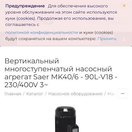
×
Предупреждение
Для обеспечения высокого
уровня обслуживания на этом сайте используются
zakaz@inmarkon.ru
куки (cookies). Продолжая его использование, вы
+7(351)
72-994-72
соглашаетесь с
политикой конфиденциальности
и куки (cookies)
0
будут сохраняться на вашем компьютере:
Принять
Вертикальный
многоступенчатый насосный
агрегат Saer MK40/6 - 90L-V18 -
230/400V 3~
Главная
/
Каталог
/
Насосное оборудование
/
Насосы по