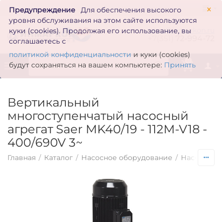
×
Предупреждение
Для обеспечения высокого
уровня обслуживания на этом сайте используются
zakaz@inmarkon.ru
куки (cookies). Продолжая его использование, вы
+7(351)
72-994-72
соглашаетесь с
политикой конфиденциальности
и куки (cookies)
0
будут сохраняться на вашем компьютере:
Принять
Вертикальный
многоступенчатый насосный
агрегат Saer MK40/19 - 112M-V18 -
400/690V 3~
Главная
/
Каталог
/
Насосное оборудование
/
Насосы по