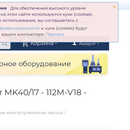
×
оставка и оплата
Гарантия и возврат
Контакты
ние
Для обеспечения высокого уровня
а этом сайте используются куки (cookies).
zakaz@inmarkon.ru
 использование, вы соглашаетесь с
+7(351)
72-994-72
й
Заказать обратный звонок
нфиденциальности
и куки (cookies) будут
а вашем компьютере:
Принять
0
Корзина
Аккаунт
MK40/17 - 112M-V18 -
ые многоступенчатые насосы
/