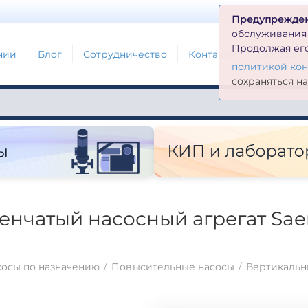
Д
Предупрежде
обслуживания н
Продолжая его
нии
Блог
Сотрудничество
Контакты
Глоссари
политикой ко
сохраняться н
чатый насосный агрегат Saer 
осы по назначению
/
Повысительные насосы
/
Вертикальн