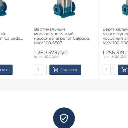
Вертикальный
Вертикаль
тый
многоступенчатый
многоступе
т Calpeda
насосный агрегат Calpeda
насосный аг
R
MXV 100-6507
MXV 100-90
.
1 260 573
руб.
1 256 319
р
(в т.ч. НДС 22%)
(в т.ч. НДС 22%)
+
+
азать
Заказать
−
−