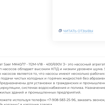
ЧИТАТЬ ОТЗЫВЫ
 Saer MK40/17 - 112M-V18 - 400/690V 3~ это насосный агре
т тип насосов обладает высоким КПД и низким уровнем шума
х насосов является то, что насосы имеют несколько рабочих
подачи чистых холодных и горячих жидкостей без абрази
Предназначены для установки в гражданских и промышленн
циркуляции, системах водоснабжения и полива. Назначени
я жилых зданий и промышленных предприятий.
жете используя телефон +7-908-583-25-96, заказать звонок
/в корзину" в карточке товара.