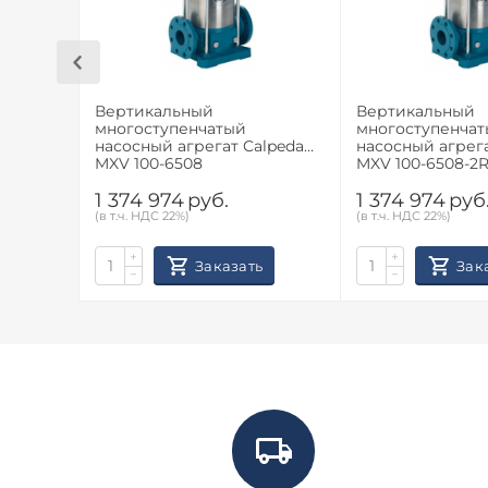
Вертикальный
Вертикальный
многоступенчатый
многоступенча
насосный агрегат Calpeda
насосный агрега
MXV 100-6508
MXV 100-6508-2
1 374 974
руб.
1 374 974
руб
(в т.ч. НДС 22%)
(в т.ч. НДС 22%)
+
+
Заказать
Зак
−
−