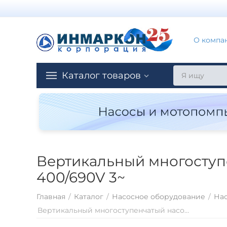
О компа
Каталог товаров
Вертикальный многоступен
400/690V 3~
Главная
/
Каталог
/
Насосное оборудование
/
Нас
Вертикальный многоступенчатый насосный агрегат Saer MK40/17 - 112M-V18 - 400/690V 3~