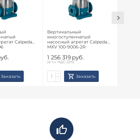
ный
Вертикальный
Вертик
нчатый
многоступенчатый
многос
регат Calpeda
насосный агрегат Calpeda
насосны
06
MXV 100-9006-2R
MXV 100
уб.
1 256 319
руб.
1 145 
(в т.ч. НДС 22%)
(в т.ч. НД
+
+
Заказать
Заказать
−
−