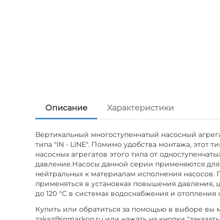
Описание
Характеристики
Вертикальный многоступенчатый насосный агрегат
типа "IN - LINE". Помимо удобства монтажа, это
насосных агрегатов этого типа от одноступенчаты
давление.Насосы данной серии применяются для 
нейтральных к материалам исполнения насосов. 
применяться в установках повышения давления, 
до 120 °С в системах водоснабжения и отоплени
Купить или обратиться за помощью в выборе вы мо
zakaz@inmarkon.ru или нажать на кнопки "заказать