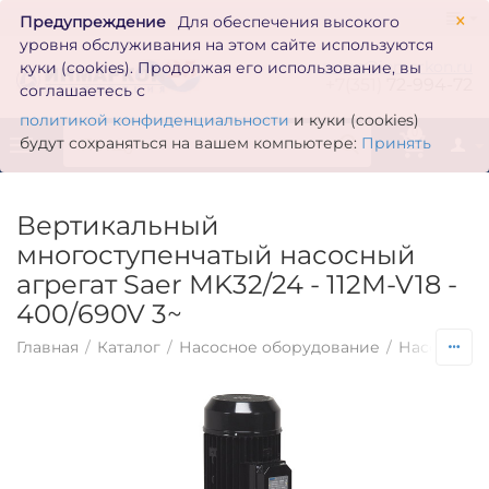
×
Предупреждение
Для обеспечения высокого
уровня обслуживания на этом сайте используются
zakaz@inmarkon.ru
куки (cookies). Продолжая его использование, вы
+7(351)
72-994-72
соглашаетесь с
политикой конфиденциальности
и куки (cookies)
0
будут сохраняться на вашем компьютере:
Принять
Вертикальный
многоступенчатый насосный
агрегат Saer MK32/24 - 112M-V18 -
400/690V 3~
Главная
/
Каталог
/
Насосное оборудование
/
Насосы по