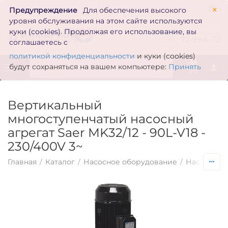
×
Предупреждение
Для обеспечения высокого
уровня обслуживания на этом сайте используются
zakaz@inmarkon.ru
куки (cookies). Продолжая его использование, вы
+7(351)
72-994-72
соглашаетесь с
политикой конфиденциальности
и куки (cookies)
0
будут сохраняться на вашем компьютере:
Принять
Вертикальный
многоступенчатый насосный
агрегат Saer MK32/12 - 90L-V18 -
230/400V 3~
Главная
/
Каталог
/
Насосное оборудование
/
Насосы по