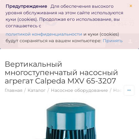
×
Предупреждение
Для обеспечения высокого
уровня обслуживания на этом сайте используются
zakaz@inmarkon.ru
куки (cookies). Продолжая его использование, вы
+7(351)
72-994-72
соглашаетесь с
политикой конфиденциальности
и куки (cookies)
0
будут сохраняться на вашем компьютере:
Принять
Вертикальный
многоступенчатый насосный
агрегат Calpeda MXV 65-3207
Главная
/
Каталог
/
Насосное оборудование
/
Насосы по