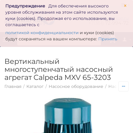
×
Предупреждение
Для обеспечения высокого
уровня обслуживания на этом сайте используются
zakaz@inmarkon.ru
куки (cookies). Продолжая его использование, вы
+7(351)
72-994-72
соглашаетесь с
политикой конфиденциальности
и куки (cookies)
0
будут сохраняться на вашем компьютере:
Принять
Вертикальный
многоступенчатый насосный
агрегат Calpeda MXV 65-3203
Главная
/
Каталог
/
Насосное оборудование
/
Насосы по