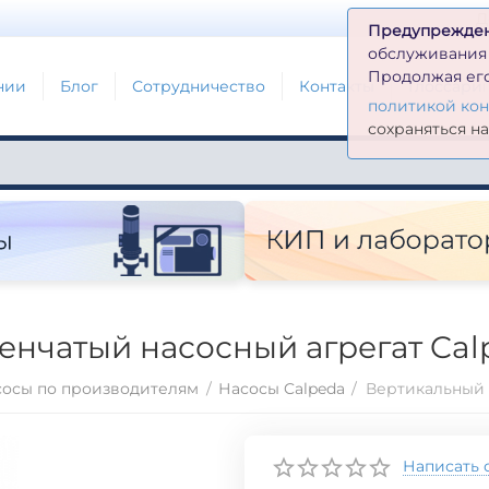
Д
Предупрежде
обслуживания н
Продолжая его
нии
Блог
Сотрудничество
Контакты
Глоссари
политикой ко
сохраняться н
енчатый насосный агрегат Cal
сосы по производителям
/
Насосы Calpeda
/
Написать 