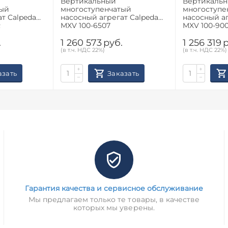
Вертикальный
Вертикаль
тый
многоступенчатый
многоступе
т Calpeda
насосный агрегат Calpeda
насосный аг
R
MXV 100-6507
MXV 100-90
.
1 260 573
руб.
1 256 319
р
(в т.ч. НДС 22%)
(в т.ч. НДС 22%)
+
+
азать
Заказать
−
−
Гарантия качества и сервисное обслуживание
Мы предлагаем только те товары, в качестве
которых мы уверены.