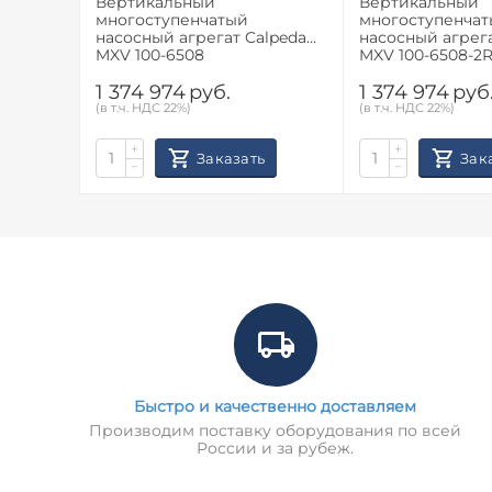
Вертикальный
Вертикальный
многоступенчатый
многоступенча
насосный агрегат Calpeda
насосный агрега
MXV 100-6508
MXV 100-6508-2
1 374 974
руб.
1 374 974
руб
(в т.ч. НДС 22%)
(в т.ч. НДС 22%)
+
+
Заказать
Зак
−
−
Быстро и качественно доставляем
Производим поставку оборудования по всей
России и за рубеж.