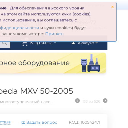
×
оставка и оплата
Гарантия и возврат
Контакты
ние
Для обеспечения высокого уровня
а этом сайте используются куки (cookies).
zakaz@inmarkon.ru
 использование, вы соглашаетесь с
+7(351)
72-994-72
й
Заказать обратный звонок
нфиденциальности
и куки (cookies) будут
а вашем компьютере:
Принять
0
Корзина
Аккаунт
peda MXV 50-2005
Вертикальный многоступенчатый насосный агрегат Calpeda MXV 50-2005
133
из
526
отзыв
Задать вопрос
КОД:
100542471