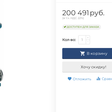
200 491
руб.
(в т.ч. НДС 22%)
ДОСТУПЕН ДЛЯ ЗАКАЗА
+
Кол-во:
−
В корзину
Хочу скидку!
Срав
Отложить