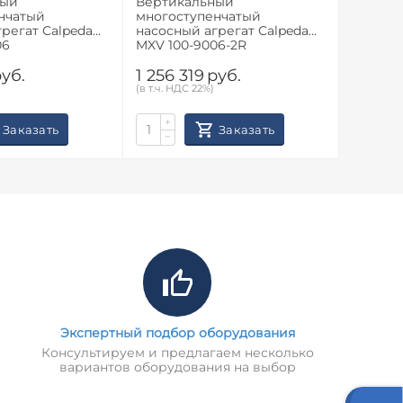
ный
Вертикальный
Вертик
нчатый
многоступенчатый
многос
регат Calpeda
насосный агрегат Calpeda
насосны
06
MXV 100-9006-2R
MXV 100
уб.
1 256 319
руб.
1 145 
(в т.ч. НДС 22%)
(в т.ч. НД
+
+
Заказать
Заказать
−
−
Экспертный подбор оборудования
Консультируем и предлагаем несколько
вариантов оборудования на выбор