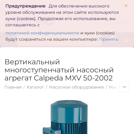
×
Предупреждение
Для обеспечения высокого
уровня обслуживания на этом сайте используются
zakaz@inmarkon.ru
куки (cookies). Продолжая его использование, вы
+7(351)
72-994-72
соглашаетесь с
политикой конфиденциальности
и куки (cookies)
0
будут сохраняться на вашем компьютере:
Принять
Вертикальный
многоступенчатый насосный
агрегат Calpeda MXV 50-2002
Главная
/
Каталог
/
Насосное оборудование
/
Насосы по