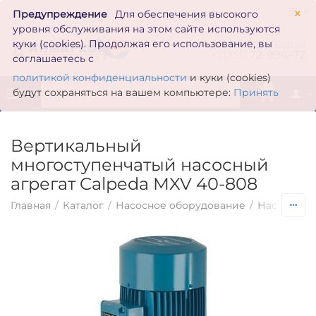
×
Предупреждение
Для обеспечения высокого
уровня обслуживания на этом сайте используются
zakaz@inmarkon.ru
куки (cookies). Продолжая его использование, вы
+7(351)
72-994-72
соглашаетесь с
политикой конфиденциальности
и куки (cookies)
0
будут сохраняться на вашем компьютере:
Принять
Вертикальный
многоступенчатый насосный
агрегат Calpeda MXV 40-808
Главная
/
Каталог
/
Насосное оборудование
/
Насосы по