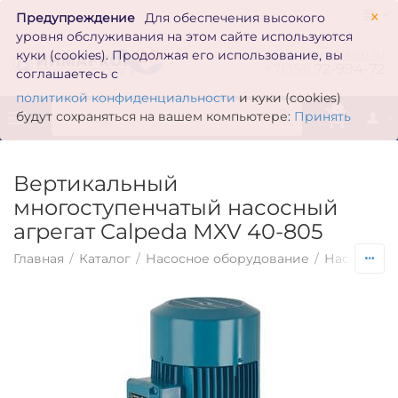
×
Предупреждение
Для обеспечения высокого
уровня обслуживания на этом сайте используются
zakaz@inmarkon.ru
куки (cookies). Продолжая его использование, вы
+7(351)
72-994-72
соглашаетесь с
политикой конфиденциальности
и куки (cookies)
0
будут сохраняться на вашем компьютере:
Принять
Вертикальный
многоступенчатый насосный
агрегат Calpeda MXV 40-805
Главная
/
Каталог
/
Насосное оборудование
/
Насосы по