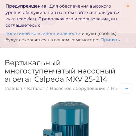
×
Предупреждение
Для обеспечения высокого
уровня обслуживания на этом сайте используются
zakaz@inmarkon.ru
куки (cookies). Продолжая его использование, вы
+7(351)
72-994-72
соглашаетесь с
политикой конфиденциальности
и куки (cookies)
0
будут сохраняться на вашем компьютере:
Принять
Вертикальный
многоступенчатый насосный
агрегат Calpeda MXV 25-214
Главная
/
Каталог
/
Насосное оборудование
/
Насосы по