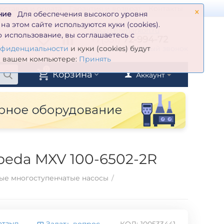
×
оставка и оплата
Гарантия и возврат
Контакты
ние
Для обеспечения высокого уровня
а этом сайте используются куки (cookies).
zakaz@inmarkon.ru
 использование, вы соглашаетесь с
+7(351)
72-994-72
й
Заказать обратный звонок
нфиденциальности
и куки (cookies) будут
а вашем компьютере:
Принять
0
Корзина
Аккаунт
peda MXV 100-6502-2R
ые многоступенчатые насосы
/
отзыв
Задать вопрос
КОД:
100533441