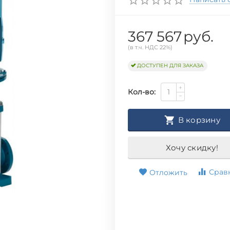
367 567
руб.
(в т.ч. НДС 22%)
ДОСТУПЕН ДЛЯ ЗАКАЗА
+
Кол-во:
−
В корзину
Хочу скидку!
Срав
Отложить