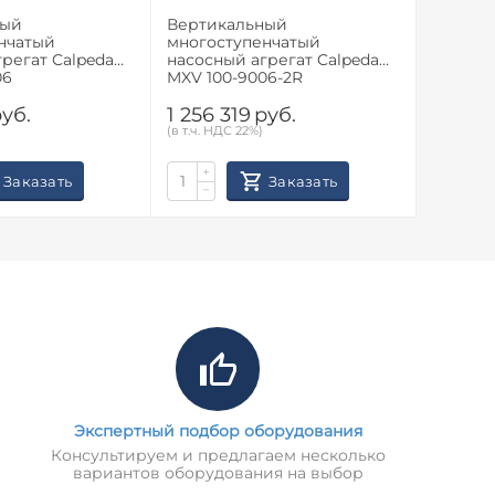
ный
Вертикальный
Вертик
нчатый
многоступенчатый
многос
регат Calpeda
насосный агрегат Calpeda
насосны
06
MXV 100-9006-2R
MXV 100
уб.
1 256 319
руб.
1 145 
(в т.ч. НДС 22%)
(в т.ч. НД
+
+
Заказать
Заказать
−
−
Экспертный подбор оборудования
Консультируем и предлагаем несколько
вариантов оборудования на выбор