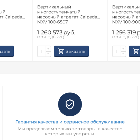
Вертикальный
Вертикаль
тый
многоступенчатый
многоступе
т Calpeda
насосный агрегат Calpeda
насосный аг
R
MXV 100-6507
MXV 100-90
.
1 260 573
руб.
1 256 319
р
(в т.ч. НДС 22%)
(в т.ч. НДС 22%)
+
+
азать
Заказать
−
−
Гарантия качества и сервисное обслуживание
Мы предлагаем только те товары, в качестве
которых мы уверены.