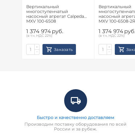
Вертикальный
Вертикальный
многоступенчатый
многоступенча
насосный агрегат Calpeda
насосный агрега
MXV 100-6508
MXV 100-6508-2
1 374 974
руб.
1 374 974
руб
(в т.ч. НДС 22%)
(в т.ч. НДС 22%)
+
+
Заказать
Зак
−
−
Быстро и качественно доставляем
Производим поставку оборудования по всей
России и за рубеж.