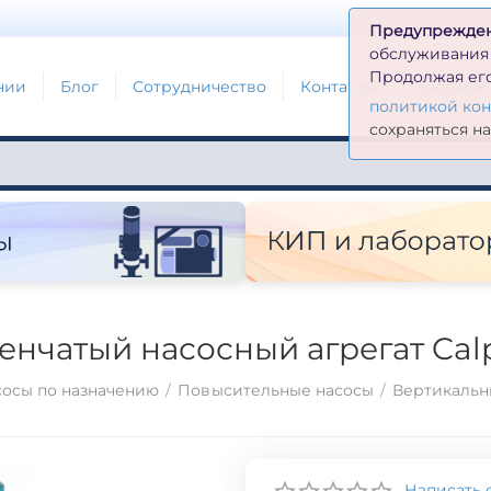
Д
Предупрежде
обслуживания н
Продолжая его
нии
Блог
Сотрудничество
Контакты
Глоссари
политикой ко
сохраняться н
нчатый насосный агрегат Cal
осы по назначению
/
Повысительные насосы
/
Вертикальн
Написать 