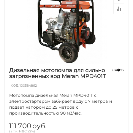
Дизельная мотопомпа для сильно
загрязненных вод Meran MPD401T
КОД:
100584862
Мотопомпа дизельная Meran MPD401T с
электростартером забирает воду с 7 метров и
подает напором до 25 метров с
производительностью 90 м3/час.
111 700
руб.
(в т.ч. НДС 22%)