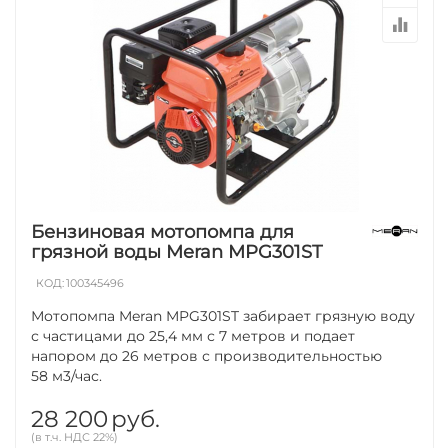
Бензиновая мотопомпа для
грязной воды Meran MPG301ST
КОД:
100345496
Мотопомпа Meran MPG301ST забирает грязную воду
с частицами до 25,4 мм с 7 метров и подает
напором до 26 метров с производительностью
58 м3/час.
28 200
руб.
(в т.ч. НДС 22%)