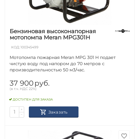
Бензиновая высоконапорная
мотопомпа Meran MPG301H
КОД:
100345499
Мотопомпа пожарная Meran MPG 301 H подает
чистую воду под напором до 70 метров с
производительностью 50 м3/час.
37 900
руб.
(в т.ч. НДС 22%)
ДОСТУПЕН ДЛЯ ЗАКАЗА
+
Заказать
−