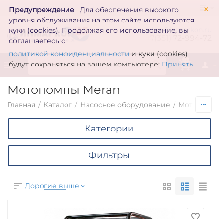
×
Предупреждение
Для обеспечения высокого
уровня обслуживания на этом сайте используются
zakaz@inmarkon.ru
куки (cookies). Продолжая его использование, вы
+7(351)
72-994-72
соглашаетесь с
политикой конфиденциальности
и куки (cookies)
0
будут сохраняться на вашем компьютере:
Принять
Мотопомпы Meran
Главная
/
Каталог
/
Насосное оборудование
/
Мотопомп
Категории
Фильтры
Дорогие выше