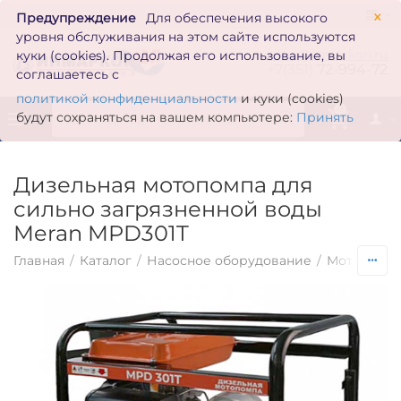
×
Предупреждение
Для обеспечения высокого
уровня обслуживания на этом сайте используются
zakaz@inmarkon.ru
куки (cookies). Продолжая его использование, вы
+7(351)
72-994-72
соглашаетесь с
политикой конфиденциальности
и куки (cookies)
0
будут сохраняться на вашем компьютере:
Принять
Дизельная мотопомпа для
сильно загрязненной воды
Meran MPD301T
Главная
/
Каталог
/
Насосное оборудование
/
Мотопомп