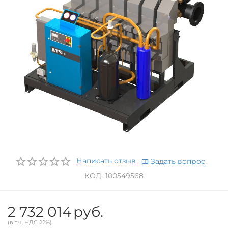
Написать отзыв
Задать вопрос
КОД:
100549568
2 732 014
руб.
(в т.ч. НДС 22%)