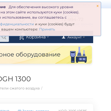
×
оставка и оплата
Гарантия и возврат
Контакты
ние
Для обеспечения высокого уровня
а этом сайте используются куки (cookies).
zakaz@inmarkon.ru
 использование, вы соглашаетесь с
+7(351)
72-994-72
й
Заказать обратный звонок
нфиденциальности
и куки (cookies) будут
а вашем компьютере:
Принять
0
Корзина
Аккаунт
DGH 1300
ели сжатого воздуха
/
отзыв
Задать вопрос
КОД:
100549585