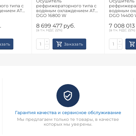
Осушитель
Осушитель
ого типа с
рефрижераторного типа с
рефрижерат
дением ATS
водяным охлаждением ATS
водяным ох
DGO 16800 W
DGO 14400
.
8 699 477
руб.
7 008 013
(в т.ч. НДС 22%)
(в т.ч. НДС 22%)
+
+
азать
Заказать
−
−
Гарантия качества и сервисное обслуживание
Мы предлагаем только те товары, в качестве
которых мы уверены.