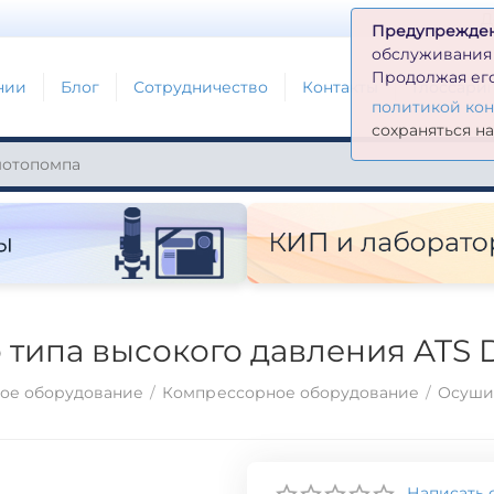
Д
Предупрежде
обслуживания н
Продолжая его
нии
Блог
Сотрудничество
Контакты
Глоссари
политикой ко
сохраняться н
 типа высокого давления ATS 
ое оборудование
/
Компрессорное оборудование
/
Осушит
Написать 