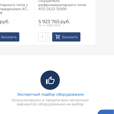
Осушитель
Осушит
орного типа с
рефрижераторного типа
рефриж
лаждением ATS
ATS DGO 12000
водяны
 W
DGO 12
руб.
5 923 765
руб.
5 877 
(в т.ч. НДС 22%)
(в т.ч. НД
+
+
Заказать
Заказать
−
−
Экспертный подбор оборудования
Консультируем и предлагаем несколько
вариантов оборудования на выбор