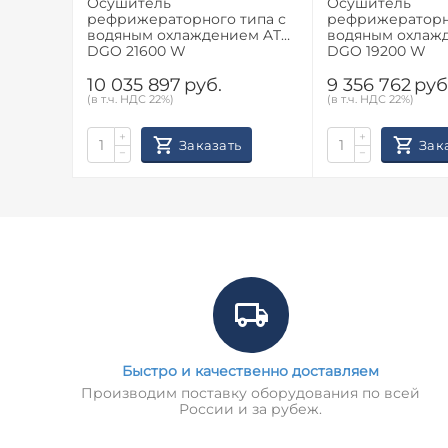
Осушитель
Осушитель
рефрижераторного типа с
рефрижераторн
водяным охлаждением ATS
водяным охлаж
DGO 21600 W
DGO 19200 W
10 035 897
руб.
9 356 762
руб
(в т.ч. НДС 22%)
(в т.ч. НДС 22%)
+
+
Заказать
Зак
−
−
Быстро и качественно доставляем
Производим поставку оборудования по всей
России и за рубеж.