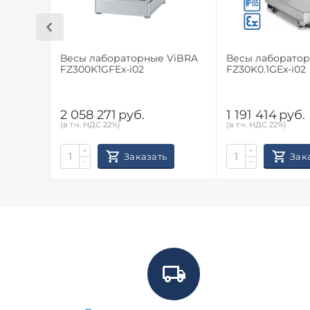
Весы лабораторные ViBRA
Весы лабораторные 
FZ300K1GFEx-i02
FZ30K0.1GEx-i02
2 058 271
руб.
1 191 414
руб.
(в т.ч. НДС 22%)
(в т.ч. НДС 22%)
+
+
Заказать
Зак
−
−