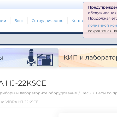
Д
Предупрежде
обслуживания н
Продолжая его
нии
Блог
Сотрудничество
Контакты
Глоссари
политикой ко
сохраняться н
A HJ-22KSCE
риборы и лабораторное оборудование
/
Весы
/
Весы по п
ые ViBRA HJ-22KSCE