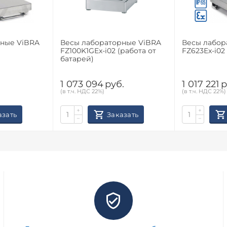
ViBRA
Весы лабораторные ViBRA
Весы лаборато
FZ100K1GEx-i02 (работа от
FZ623Ex-i02
батарей)
1 073 094
руб.
1 017 221
р
(в т.ч. НДС 22%)
(в т.ч. НДС 22%)
+
+
азать
Заказать
−
−