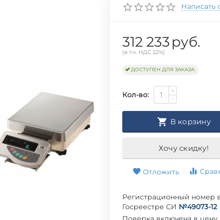
Написать 
312 233
руб.
(в т.ч. НДС 22%)
ДОСТУПЕН ДЛЯ ЗАКАЗА
+
Кол-во:
−
В корзину
Хочу скидку!
Срав
Отложить
Регистрационный номер 
Госреестре СИ
№49073-12
Поверка включена в цену