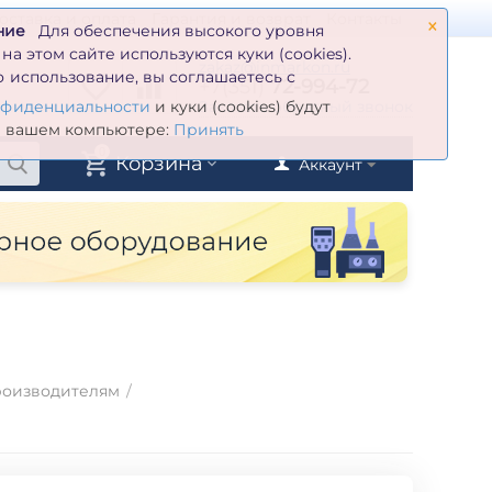
×
оставка и оплата
Гарантия и возврат
Контакты
ние
Для обеспечения высокого уровня
а этом сайте используются куки (cookies).
zakaz@inmarkon.ru
 использование, вы соглашаетесь с
+7(351)
72-994-72
й
Заказать обратный звонок
нфиденциальности
и куки (cookies) будут
а вашем компьютере:
Принять
0
Корзина
Аккаунт
роизводителям
/