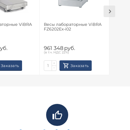
рные ViBRA
Весы лабораторные ViBRA
Весы лаб
FZ6202Ex-i02
FZ30K0.
батаре
уб.
961 348
руб.
933 41
(в т.ч. НДС 22%)
(в т.ч. НД
+
+
Заказать
Заказать
−
−