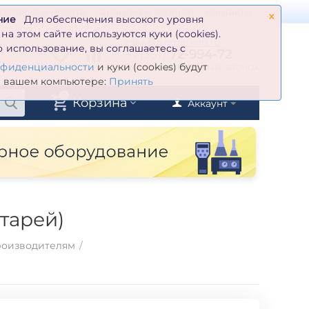
×
оставка и оплата
Гарантия и возврат
Контакты
ние
Для обеспечения высокого уровня
а этом сайте используются куки (cookies).
zakaz@inmarkon.ru
 использование, вы соглашаетесь с
+7(351)
72-994-72
й
Заказать обратный звонок
нфиденциальности
и куки (cookies) будут
а вашем компьютере:
Принять
0
Корзина
Аккаунт
тарей)
роизводителям
/