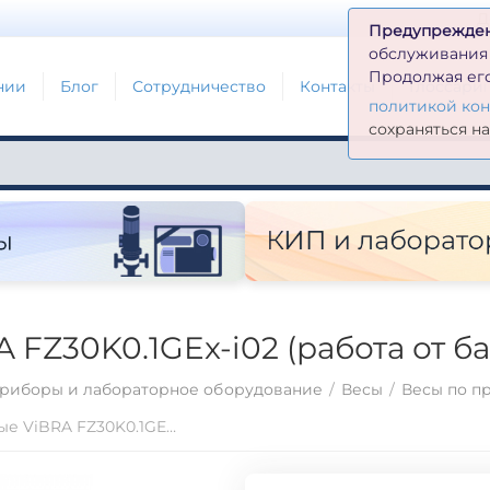
Д
Предупрежде
обслуживания н
Продолжая его
нии
Блог
Сотрудничество
Контакты
Глоссари
политикой ко
сохраняться н
FZ30K0.1GEx-i02 (работа от ба
риборы и лабораторное оборудование
/
Весы
/
Весы по п
Весы лабораторные ViBRA FZ30K0.1GEx-i02 (работа от батарей)