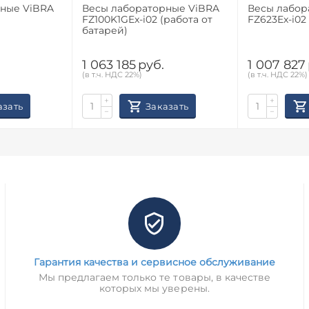
ViBRA
Весы лабораторные ViBRA
Весы лаборато
FZ100K1GEx-i02 (работа от
FZ623Ex-i02
батарей)
1 063 185
руб.
1 007 827
(в т.ч. НДС 22%)
(в т.ч. НДС 22%)
+
+
азать
Заказать
−
−
Гарантия качества и сервисное обслуживание
Мы предлагаем только те товары, в качестве
которых мы уверены.