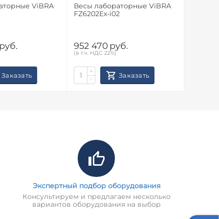
рные ViBRA
Весы лабораторные ViBRA
Весы лаб
FZ6202Ex-i02
FZ15001
руб.
952 470
руб.
892 2
(в т.ч. НДС 22%)
(в т.ч. НД
+
+
Заказать
Заказать
−
−
Экспертный подбор оборудования
Консультируем и предлагаем несколько
вариантов оборудования на выбор