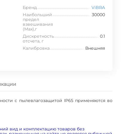
Бренд
ViBRA
Наибольший
30000
предел
взвешивания
(Max),г
Дискретность
0.1
отсчета, г
Калибровка
Внешняя
кации
чности с пылевлагозащитой IP65 применяются во
ний вид и комплектацию товаров без
ах, размещенная на сайте не является публичной