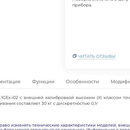
прибора.
ЧИТАТЬ ОТЗЫВЫ
ентация
Функции
Особенности
Модифи
GEx-i02 с внешней калибровкой высоким (II) классом то
ания составляет 30 кг с дискретностью 0,1г
раво изменять технические характеристики моделей, внеш
 фото может отличаться от оригинала. Информация о товар