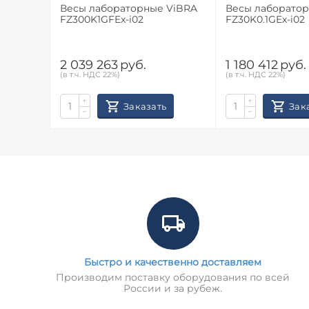
Весы лабораторные ViBRA
Весы лабораторные 
FZ300K1GFEx-i02
FZ30K0.1GEx-i02
2 039 263
руб.
1 180 412
руб.
(в т.ч. НДС 22%)
(в т.ч. НДС 22%)
+
+
Заказать
Зак
−
−
Быстро и качественно доставляем
Производим поставку оборудования по всей
России и за рубеж.