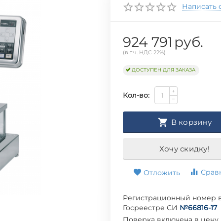
Написать 
924 791
руб.
(в т.ч. НДС 22%)
ДОСТУПЕН ДЛЯ ЗАКАЗА
+
Кол-во:
−
В корзину
Хочу скидку!
Срав
Отложить
Регистрационный номер 
Госреестре СИ
№66816-17
Поверка включена в цену