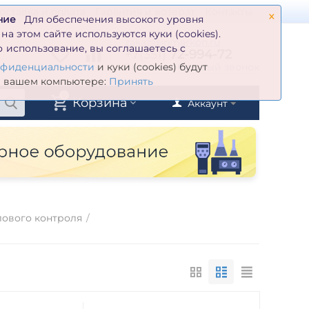
×
оставка и оплата
Гарантия и возврат
Контакты
ние
Для обеспечения высокого уровня
а этом сайте используются куки (cookies).
zakaz@inmarkon.ru
 использование, вы соглашаетесь с
+7(351)
72-994-72
й
Заказать обратный звонок
нфиденциальности
и куки (cookies) будут
а вашем компьютере:
Принять
0
Корзина
Аккаунт
ового контроля
/