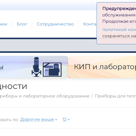
Д
Предупрежде
обслуживания н
Продолжая его
нии
Блог
Сотрудничество
Контакты
Глоссари
политикой ко
сохраняться н
дности
риборы и лабораторное оборудование
/
Приборы для тепл
Дорогие выше
12
вать по: