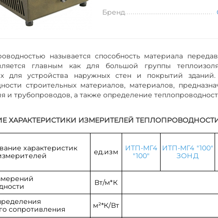
Бренд
роводностью называется способность материала передав
вляется главным как для большой группы теплоизоля
х для устройства наружных стен и покрытий зданий.
дности строительных материалов,
материалов, предназн
я и трубопроводов, а также определение теплопроводност
ИЕ ХАРАКТЕРИСТИКИ ИЗМЕРИТЕЛЕЙ ТЕПЛОПРОВОДНОСТ
вание характеристик
ИТП-МГ4
ИТП-МГ4 "100"
ед.изм
измерителей
"100"
ЗОНД
змерений
Вт/м*К
дности
пределения
м²*К/Вт
го сопротивления