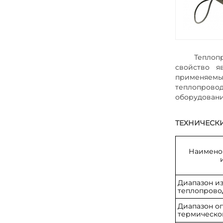
Теплоп
свойство я
применяемы
теплопрово
оборудовани
ТЕХНИЧЕСК
Наимено
Диапазон и
теплопрово
Диапазон о
термическо