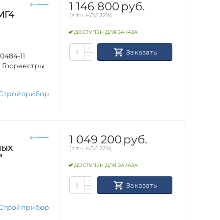
1 146 800
руб.
МГ4
(в т.ч. НДС 22%)
ДОСТУПЕН ДЛЯ ЗАКАЗА
+
Заказать
0484-11
−
в Госреестры
Стройприбор
1 049 200
руб.
лых
(в т.ч. НДС 22%)
"
ДОСТУПЕН ДЛЯ ЗАКАЗА
+
Заказать
−
Стройприбор