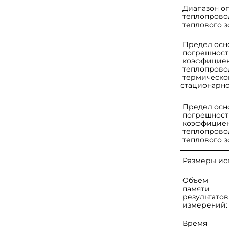
Диапазон о
теплопрово
теплового з
Предел осн
погрешнос
коэффицие
теплопрово
термическо
стационар
Предел осн
погрешнос
коэффицие
теплопрово
теплового з
Размеры ис
Объем
памяти
результато
измерений:
Время