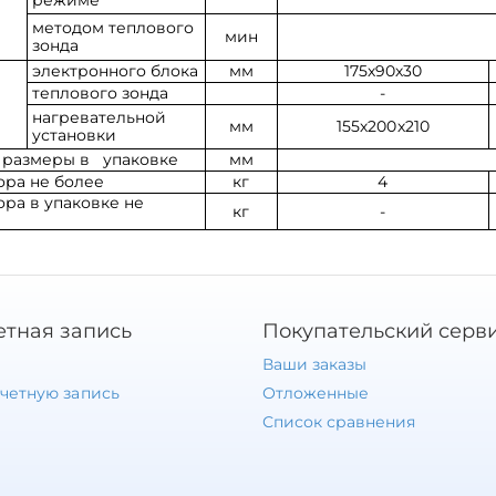
методом теплового
мин
зонда
электронного блока
мм
175х90х30
теплового зонда
-
е
нагревательной
мм
155х200х210
установки
 размеры в упаковке
мм
ра не более
кг
4
ра в упаковке не
кг
-
етная запись
Покупательский серв
Ваши заказы
учетную запись
Отложенные
Список сравнения