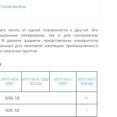
Стройприбор
ать тепло от одной поверхности к другой. Это
ционных материалов, так и для материалов,
 В данном разделе представлены измерители
аченных для тепловой изоляции промышленного
и мерзлых грунтов.
И
ИТП-МГ4
ИТП-МГ4 "250"
ИТП-МГ4
ИТП-МГ4
"250"
ЗОНД
"300"
"ЗОНД"
0,02…1,5
<
-
0,01…1,5
-