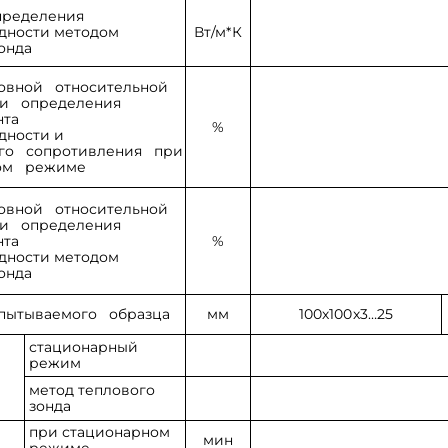
пределения
дности методом
Вт/м*К
онда
овной относительной
ти определения
нта
%
дности и
го сопротивления при
ном режиме
овной относительной
ти определения
нта
%
дности методом
онда
пытываемого образца
мм
100х100х3…25
стационарный
режим
в
метод теплового
зонда
при стационарном
мин
режиме