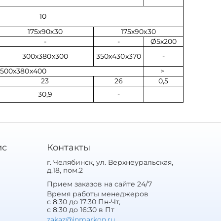
10
175х90х30
175х90х30
-
-
Ø5х200
300х380х300
350х430х370
-
500х380х400
>
23
26
0,5
30,9
-
ис
Контакты
г. Челябинск, ул. Верхнеуральская,
д.18, пом.2
Прием заказов на сайте 24/7
Время работы менеджеров
с 8:30 до 17:30 Пн-Чт,
с 8:30 до 16:30 в Пт
zakaz@inmarkon.ru