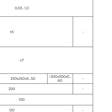
0,03…1,0
±5
-
±7
>
300х300х5…
250х250х5…50
-
60
200
-
100
120
-