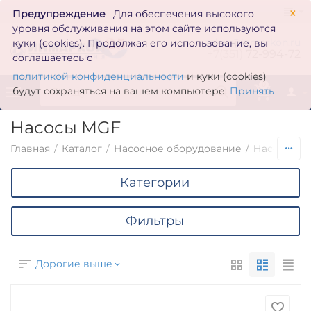
×
Предупреждение
Для обеспечения высокого
уровня обслуживания на этом сайте используются
zakaz@inmarkon.ru
куки (cookies). Продолжая его использование, вы
+7(351)
72-994-72
соглашаетесь с
политикой конфиденциальности
и куки (cookies)
0
будут сохраняться на вашем компьютере:
Принять
Насосы MGF
Главная
/
Каталог
/
Насосное оборудование
/
Насосы по
Категории
Фильтры
Дорогие выше