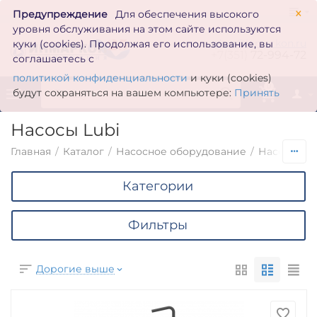
×
Предупреждение
Для обеспечения высокого
уровня обслуживания на этом сайте используются
zakaz@inmarkon.ru
куки (cookies). Продолжая его использование, вы
+7(351)
72-994-72
соглашаетесь с
политикой конфиденциальности
и куки (cookies)
0
будут сохраняться на вашем компьютере:
Принять
Насосы Lubi
Главная
/
Каталог
/
Насосное оборудование
/
Насосы по
Категории
Фильтры
Дорогие выше