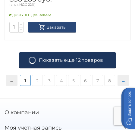
(в т.ч. НДС 22%)
ДОСТУПЕН ДЛЯ ЗАКАЗА
+
Заказать
−
Показать еще 12 товаров
1
2
3
4
5
6
7
8
Задать вопрос
О компании
Моя учетная запись