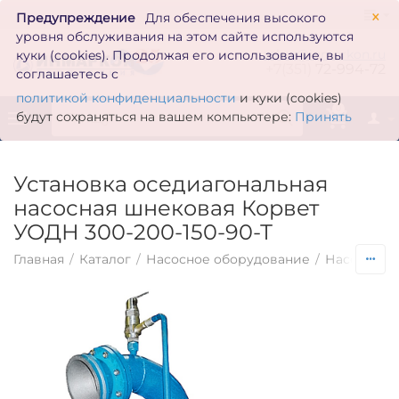
×
Предупреждение
Для обеспечения высокого
уровня обслуживания на этом сайте используются
zakaz@inmarkon.ru
куки (cookies). Продолжая его использование, вы
+7(351)
72-994-72
соглашаетесь с
политикой конфиденциальности
и куки (cookies)
0
будут сохраняться на вашем компьютере:
Принять
Установка оседиагональная
насосная шнековая Корвет
УОДН 300-200-150-90-Т
Главная
/
Каталог
/
Насосное оборудование
/
Насосы по