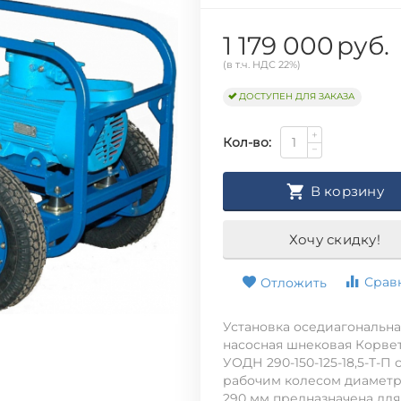
1 179 000
руб.
(в т.ч. НДС 22%)
ДОСТУПЕН ДЛЯ ЗАКАЗА
+
Кол-во:
−
В корзину
Хочу скидку!
Срав
Отложить
Установка оседиагональна
насосная шнековая Корве
УОДН 290-150-125-18,5-Т-П 
рабочим колесом диамет
290 мм предназначена для