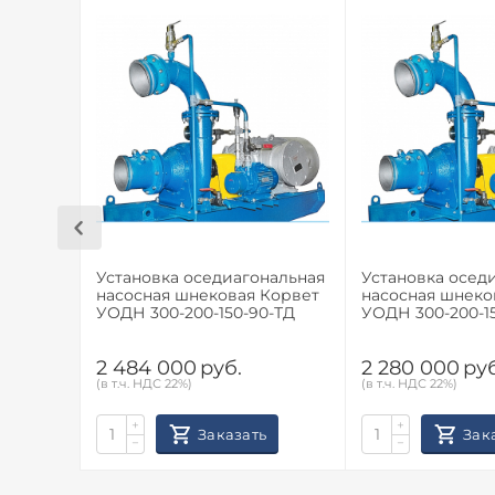
Установка оседиагональная
Установка осед
насосная шнековая Корвет
насосная шнеко
УОДН 300-200-150-90-ТД
УОДН 300-200-15
2 484 000
руб.
2 280 000
руб
(в т.ч. НДС 22%)
(в т.ч. НДС 22%)
+
+
Заказать
Зак
−
−