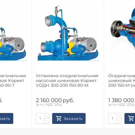
иагональная
Установка оседиагональная
Оседиагона
вая Корвет
насосная шнековая Корвет
шнековый К
0-90-Т
УОДН 300-200-150-90-М
200-150-М (
.
2 160 000
руб.
1 380 000
(в т.ч. НДС 22%)
(в т.ч. НДС 22%)
+
+
азать
Заказать
−
−