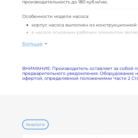
производительность до 180 куб.м/час.
Особенности модели насоса:
корпус насоса выполнен из конструкционной 
в насосе основным рабочим элементом являе
износостойкое торцевое уплотнение;
Больше
температура рабочей среды от -20°С до +90°С
температура окружающей среды насоса до +4
мобильность, передвижное исполнение;
ВНИМАНИЕ: Производитель оставляет за собой п
взрывозащитное исполнение;
предварительного уведомления. Оборудование на
гарантийный срок завода-изготовителя ? 1 год
офертой, определяемой положениями Части 2 Ста
Группа компаний ?Корвет? - ведущий российский
предложения серийных моделей, специалисты
технологические задачи.
Аналоги