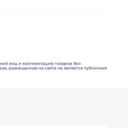
ний вид и комплектацию товаров без
ах, размещенная на сайте не является публичной
ования - основана в 2000 году. Кроме подбора и
 Заказчика идеальное решение под требуемые