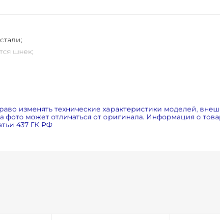
стали;
тся шнек;
;
0°C;
раво изменять технические характеристики моделей, внеш
 фото может отличаться от оригинала. Информация о товар
.
тьи 437 ГК РФ
 разработчик и производитель насосов и насосного оборуд
 компании ?Корвет? готовы разработать по заданию