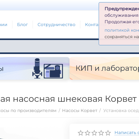
Д
Предупрежде
обслуживания н
Продолжая его
нии
Блог
Сотрудничество
Контакты
Глоссари
политикой ко
сохраняться н
ая насосная шнековая Корвет У
сосы по производителям
/
Насосы Корвет
/
Написать 