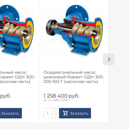
льный насос
Оседиагональный насос
Устано
орвет ОДН 300-
шнековый Корвет ОДН 300-
насосн
насосная часть)
200-150-Т (насосная часть)
УОДН 29
руб.
1 258 400
руб.
1 128 
(в т.ч. НДС 22%)
(в т.ч. НД
+
+
Заказать
Заказать
−
−