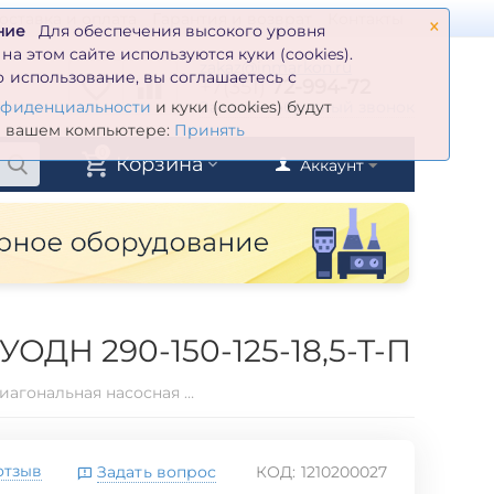
×
оставка и оплата
Гарантия и возврат
Контакты
ние
Для обеспечения высокого уровня
а этом сайте используются куки (cookies).
zakaz@inmarkon.ru
 использование, вы соглашаетесь с
+7(351)
72-994-72
й
Заказать обратный звонок
нфиденциальности
и куки (cookies) будут
а вашем компьютере:
Принять
0
Корзина
Аккаунт
ОДН 290-150-125-18,5-Т-П
Установка оседиагональная насосная шнековая Корвет УОДН 290-150-125-18,5-Т-П
отзыв
Задать вопрос
КОД:
1210200027