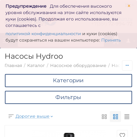
×
Предупреждение
Для обеспечения высокого
уровня обслуживания на этом сайте используются
zakaz@inmarkon.ru
куки (cookies). Продолжая его использование, вы
+7(351)
72-994-72
соглашаетесь с
политикой конфиденциальности
и куки (cookies)
0
будут сохраняться на вашем компьютере:
Принять
Насосы Hydroo
Главная
/
Каталог
/
Насосное оборудование
/
Насосы по
Категории
Фильтры
Дорогие выше