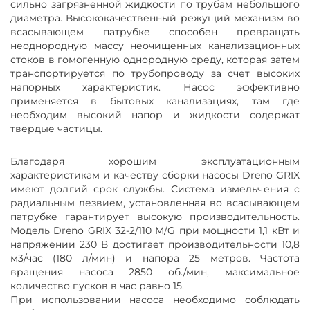
сильно загрязненной жидкости по трубам небольшого
диаметра. Высококачественный режущий механизм во
всасывающем патрубке способен превращать
неоднородную массу неочищенных канализационных
стоков в гомогенную однородную среду, которая затем
транспортируется по трубопроводу за счет высоких
напорных характеристик. Насос эффективно
применяется в бытовых канализациях, там где
необходим высокий напор и жидкости содержат
твердые частицы.
Благодаря хорошим эксплуатационным
характеристикам и качеству сборки насосы Dreno GRIX
имеют долгий срок службы. Система измельчения c
радиальным лезвием, установленная во всасывающем
патрубке гарантирует высокую производительность.
Модель Dreno GRIX 32-2/110 M/G при мощности 1,1 кВт и
напряжении 230 В достигает производительности 10,8
м3/час (180 л/мин) и напора 25 метров. Частота
вращения насоса 2850 об./мин, максимальное
количество пусков в час равно 15.
При использовании насоса необходимо соблюдать