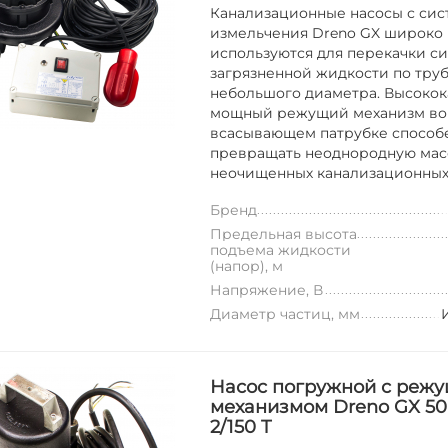
Канализационные насосы с си
измельчения Dreno GX широко
используются для перекачки с
загрязненной жидкости по тру
небольшого диаметра. Высоко
мощный режущий механизм во
всасывающем патрубке способ
превращать неоднородную мас
неочищенных канализационных с
Бренд
Предельная высота
подъема жидкости
(напор), м
Напряжение, В
Диаметр частиц, мм
Насос погружной с реж
механизмом Dreno GX 50
2/150 T