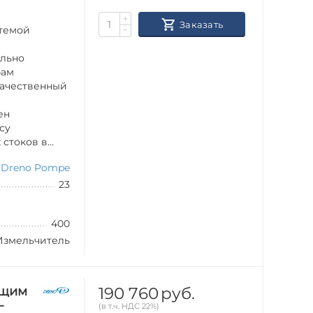
+
Заказать
стемой
−
ильно
бам
качественный
ен
су
токов в...
Dreno Pompe
23
400
Измельчитель
190 760
руб.
ущим
-
(в т.ч. НДС 22%)