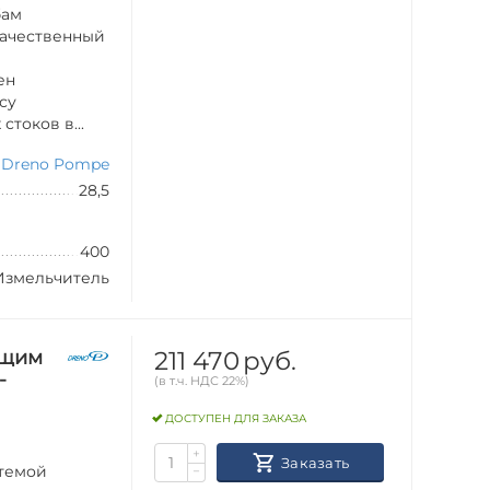
бам
качественный
ен
су
токов в...
Dreno Pompe
28,5
400
Измельчитель
211 470
руб.
ущим
-
(в т.ч. НДС 22%)
ДОСТУПЕН ДЛЯ ЗАКАЗА
+
Заказать
стемой
−