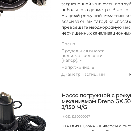
загрязненной жидкости по тру
небольшого диаметра. Высоко
мощный режущий механизм во
всасывающем патрубке способ
превращать неоднородную мас
неочищенных канализационных с
Бренд
Предельная высота
подъема жидкости
(напор), м
Напряжение, В
Диаметр частиц, мм
Насос погружной с реж
механизмом Dreno GX 50
2/150 M/G
КОД:
1280200057
Канализационные насосы с си