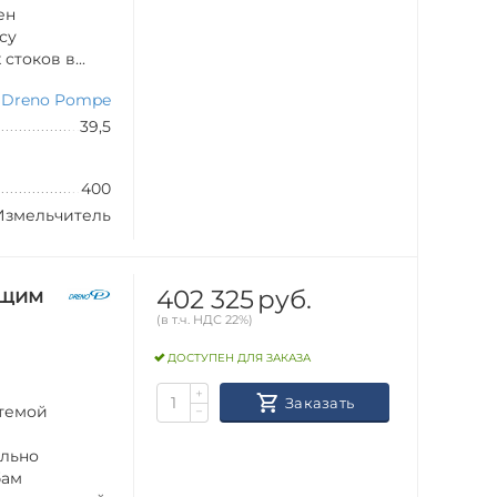
ен
су
токов в...
Dreno Pompe
39,5
400
Измельчитель
402 325
руб.
ущим
(в т.ч. НДС 22%)
ДОСТУПЕН ДЛЯ ЗАКАЗА
+
Заказать
стемой
−
ильно
бам