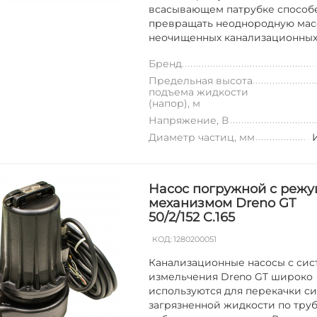
всасывающем патрубке способ
превращать неоднородную мас
неочищенных канализационных с
Бренд
Предельная высота
подъема жидкости
(напор), м
Напряжение, В
Диаметр частиц, мм
Насос погружной с реж
механизмом Dreno GT
50/2/152 C.165
КОД:
1280200051
Канализационные насосы с си
измельчения Dreno GT широко
используются для перекачки с
загрязненной жидкости по тру