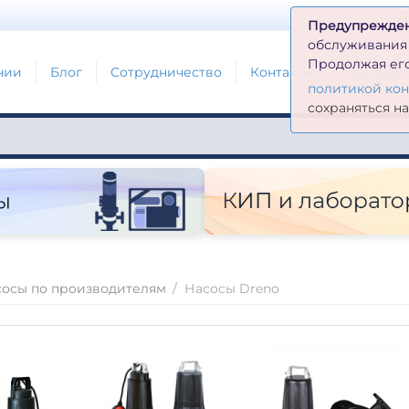
Д
Предупрежде
обслуживания н
Продолжая его
нии
Блог
Сотрудничество
Контакты
Глоссари
политикой ко
сохраняться н
сосы по производителям
/
Насосы Dreno