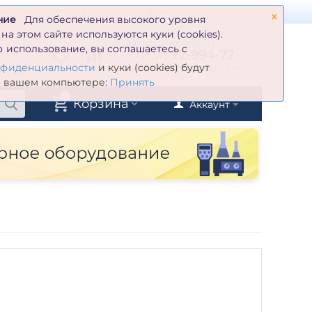
×
оставка и оплата
Гарантия и возврат
Контакты
ние
Для обеспечения высокого уровня
а этом сайте используются куки (cookies).
zakaz@inmarkon.ru
 использование, вы соглашаетесь с
+7(351)
72-994-72
й
Заказать обратный звонок
нфиденциальности
и куки (cookies) будут
а вашем компьютере:
Принять
0
Корзина
Аккаунт