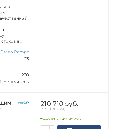
ильно
бам
качественный
ен
су
токов в...
Dreno Pompe
23
230
Измельчитель
210 710
руб.
ущим
-
(в т.ч. НДС 22%)
ДОСТУПЕН ДЛЯ ЗАКАЗА
+