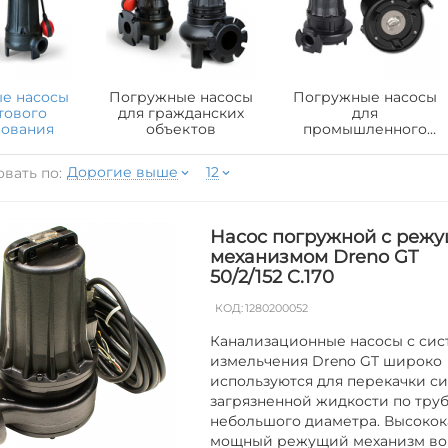
е насосы
Погружные насосы
Погружные насосы
тового
для гражданских
для
зования
объектов
промышленного
использования
Дорогие выше
12
вать по:
Насос погружной с реж
механизмом Dreno GT
50/2/152 C.170
КОД:
1280200052
Канализационные насосы с си
измельчения Dreno GT широко
используются для перекачки с
загрязненной жидкости по тру
небольшого диаметра. Высоко
мощный режущий механизм во