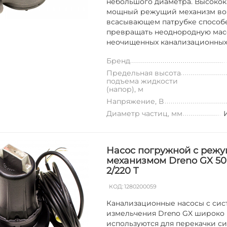
небольшого диаметра. Высоко
мощный режущий механизм во
всасывающем патрубке способ
превращать неоднородную мас
неочищенных канализационных с
Бренд
Предельная высота
подъема жидкости
(напор), м
Напряжение, В
Диаметр частиц, мм
Насос погружной с реж
механизмом Dreno GX 50
2/220 T
КОД:
1280200059
Канализационные насосы с си
измельчения Dreno GX широко
используются для перекачки с