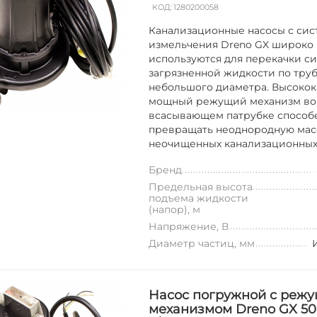
КОД:
1280200058
Канализационные насосы с си
измельчения Dreno GX широко
используются для перекачки с
загрязненной жидкости по тру
небольшого диаметра. Высоко
мощный режущий механизм во
всасывающем патрубке способ
превращать неоднородную мас
неочищенных канализационных с
Бренд
Предельная высота
подъема жидкости
(напор), м
Напряжение, В
Диаметр частиц, мм
Насос погружной с реж
механизмом Dreno GX 50