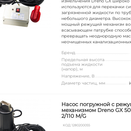
измельчения Dreno GX широко
используются для перекачки с
загрязненной жидкости по тру
небольшого диаметра. Высоко
мощный режущий механизм во
всасывающем патрубке способ
превращать неоднородную мас
неочищенных канализационных с
Бренд
Предельная высота
подъема жидкости
(напор), м
Напряжение, В
Диаметр частиц, мм
Насос погружной с реж
механизмом Dreno GX 50
2/110 M/G
КОД:
1280200055