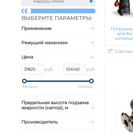
Насосы Dreno
ВЫБЕРИТЕ ПАРАМЕТРЫ:
Применение
Погружны
для бы
исполь
Режущий механизм
Сортиро
Цена
руб.
–
руб.
31825
руб.
514140
руб.
Предельная высота подъема
жидкости (напор), м
Производитель