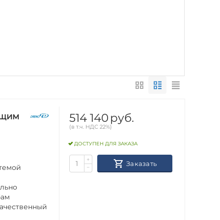
514 140
руб.
ущим
(в т.ч. НДС 22%)
ДОСТУПЕН ДЛЯ ЗАКАЗА
+
Заказать
стемой
−
ильно
бам
качественный