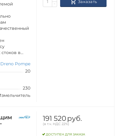
Заказать
стемой
−
ильно
бам
качественный
ен
су
токов в...
Dreno Pompe
20
230
Измельчитель
191 520
руб.
ущим
-
(в т.ч. НДС 22%)
ДОСТУПЕН ДЛЯ ЗАКАЗА