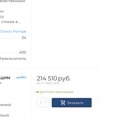
качественный
ен
су
токов в...
Dreno Pompe
34
400
Измельчитель
214 510
руб.
ущим
-
(в т.ч. НДС 22%)
ДОСТУПЕН ДЛЯ ЗАКАЗА
+
Заказать
стемой
−
ильно